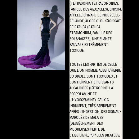
(TETRAGONIA TETRAGONOIDES,
FAMILLE DES AIZOACÉES), ENCORE
APPELÉE ÉPINARD DE NOUVELLE-
ZÉLANDE, ALORS QU’IL S’AGISSAIT
DE DATURA (DATURA
STRAMONIUM, FAMILLE DES
SOLANACÉES), UNE PLANTE
SAUVAGE EXTRÊMEMENT
TOXIQUE.
TOUTES LES PARTIES DE CELLE
QUE L’ON NOMME AUSSI L’HERBE
DU DIABLE SONT TOXIQUES ET
CONTIENNENT 3 PUISSANTS
ALCALOÏDES (L’ATROPINE, LA
SCOPOLAMINE ET
L’HYOSCYAMINE). CEUX-CI
INDUISENT, TRÈS RAPIDEMENT
APRÈS L’INGESTION, DES SIGNAUX
MARQUÉS DE MALAISE
(DESSÈCHEMENT DES
MUQUEUSES, PERTE DE
L’ÉQUILIBRE, PUPILLES DILATÉES,