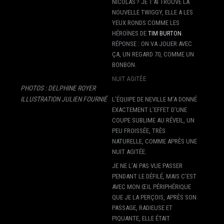
NICOLAS ? JE T’AI TROUVÉ LA
NOUVELLE TWIGGY, ELLE A LES
YEUX RONDS COMME LES
HÉROÏNES DE
TIM BURTON
.
RÉPONSE : ON VA JOUER AVEC
ÇA, UN REGARD 70, COMME UN
BONBON.
NUIT AGITÉE
PHOTOS : DELPHINE ROYER
ILLUSTRATION JULIEN FOURNIÉ
L’ÉQUIPE DE NEVILLE M’A DONNÉ
EXACTEMENT L’EFFET D’UNE
COUPE SUBLIME AU RÉVEIL, UN
PEU FROISSÉE, TRÈS
NATURELLE, COMME APRÈS UNE
NUIT AGITÉE.
JE NE L’AI PAS VUE PASSER
PENDANT LE DÉFILÉ, MAIS C’EST
AVEC MON ŒIL PÉRIPHÉRIQUE
QUE JE LA PERÇOIS, APRÈS SON
PASSAGE, RADIEUSE ET
PIQUANTE, ELLE ÉTAIT