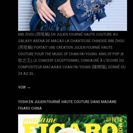
BIBI ZHOU (周笔畅) EN JULIEN FOURNIÉ HAUTE COUTURE AU
GALAXY ARENA DE MACAO LA CHANTEUSE CHINOISE BIBI ZHOU
(周笔畅) PORTAIT UNE CRÉATION JULIEN FOURNIÉ HAUTE
COUTURE POUR THE MUSIC OF CHAN FAI YOUNG: KING OF POP (K
歌之王), LE CONCERT EXCEPTIONNEL CONSACRÉ À L’ŒUVRE DU
COMPOSITEUR MACANAIS CHAN FAI YOUNG (陳輝陽), DONNÉ DU
24 AU 26…
VOIR →
YOSHI EN JULIEN FOURNIÉ HAUTE COUTURE DANS MADAME
FIGARO CHINA