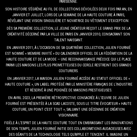
PARISIENNE.
SON HISTOIRE S’ÉGRÈNE AU FIL DE COLLECTIONS DÉVOILÉES DEUX FOIS PAR AN, EN
JANVIER ET JUILLET, LORS DE LA SEMAINE DE LA HAUTE COUTURE À PARIS,
RÉVÉLANT UNE VISION SINGULIÈRE ET NOVATRICE DU VÊTEMENT D’EXCEPTION.
DÈS SA PREMIÈRE COLLECTION, LE JEUNE CRÉATEUR REÇOIT LE GRAND PRIX DE LA
CRÉATIVITÉ DÉCERNÉ PAR LA VILLE DE PARIS EN JANVIER 2010, CONSACRANT SON
TALENT NAISSANT.
EN JANVIER 2011, À L’OCCASION DE SA QUATRIÈME COLLECTION, JULIEN FOURNIÉ
EST NOMMÉ « MEMBRE INVITÉ » DU CALENDRIER OFFICIEL DE LA FÉDÉRATION DE LA
HAUTE COUTURE ET DE LA MODE — UNE RECONNAISSANCE PRÉCOCE QUI LE PLACE
PARMI LES MAISONS LES PLUS PROMETTEUSES DU CERCLE RESTREINT DES GRANDS
COUTURIERS.
EN JANVIER 2017, LA MAISON JULIEN FOURNIÉ ACCÈDE AU STATUT OFFICIEL DE «
HAUTE COUTURE », UN LABEL PROTÉGÉ PAR LE MINISTÈRE FRANÇAIS DE L’INDUSTRIE
ET RÉSERVÉ À UNE POIGNÉE DE MAISONS PRESTIGIEUSES.
EN AVRIL 2023, LA PREMIÈRE RÉTROSPECTIVE CONSACRÉE À L’ŒUVRE DE JULIEN
FOURNIÉ EST PRÉSENTÉE À LA SCAD LACOSTE, SOUS LE TITRE ÉVOCATEUR « HAUTE
COUTURE, UN POINT C’EST TOUT », SALUANT UNE DÉCENNIE DE CRÉATION
VISIONNAIRE.
FIDÈLE À L’ESPRIT DE LA HAUTE COUTURE TOUT EN EMBRASSANT LES INNOVATIONS
DE SON TEMPS, JULIEN FOURNIÉ INITIE DES COLLABORATIONS AUDACIEUSES AVEC
DES GÉANTS DE LA TECHNOLOGIE TELS QU’APPLE ET TENCENT. IL IMAGINE UN