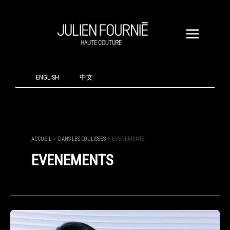
ALLER
AU
CONTENU
ENGLISH
中文
ACCUEIL
DANS LES COULISSES
EVENEMENTS
EVENEMENTS