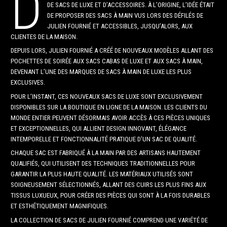
D
DE SACS DE LUXE ET D’ACCESSOIRES. À L’ORIGINE, L’IDÉE ÉTAIT
DE PROPOSER DES SACS À MAIN VUS LORS DES DÉFILÉS DE
JULIEN FOURNIÉ ET ACCESSIBLES, JUSQU’ALORS, AUX
CLIENTES DE LA MAISON.
DEPUIS LORS, JULIEN FOURNIÉ A CRÉÉ DE NOUVEAUX MODÈLES ALLANT DES
POCHETTES DE SOIRÉE AUX SACS CABAS DE LUXE ET AUX SACS À MAIN,
DEVENANT L’UNE DES MARQUES DE SACS À MAIN DE LUXE LES PLUS
EXCLUSIVES.
POUR L’INSTANT, CES NOUVEAUX SACS DE LUXE SONT EXCLUSIVEMENT
DISPONIBLES SUR LA BOUTIQUE EN LIGNE DE LA MAISON. LES CLIENTS DU
MONDE ENTIER PEUVENT DÉSORMAIS AVOIR ACCÈS À CES PIÈCES UNIQUES
ET EXCEPTIONNELLES, QUI ALLIENT DESIGN INNOVANT, ÉLÉGANCE
INTEMPORELLE ET FONCTIONNALITÉ PRATIQUE D’UN SAC DE QUALITÉ.
CHAQUE SAC EST FABRIQUÉ À LA MAIN PAR DES ARTISANS HAUTEMENT
QUALIFIÉS, QUI UTILISENT DES TECHNIQUES TRADITIONNELLES POUR
GARANTIR LA PLUS HAUTE QUALITÉ. LES MATÉRIAUX UTILISÉS SONT
SOIGNEUSEMENT SÉLECTIONNÉS, ALLANT DES CUIRS LES PLUS FINS AUX
TISSUS LUXUEUX, POUR CRÉER DES PIÈCES QUI SONT À LA FOIS DURABLES
ET ESTHÉTIQUEMENT MAGNIFIQUES.
LA COLLECTION DE SACS DE JULIEN FOURNIÉ COMPREND UNE VARIÉTÉ DE