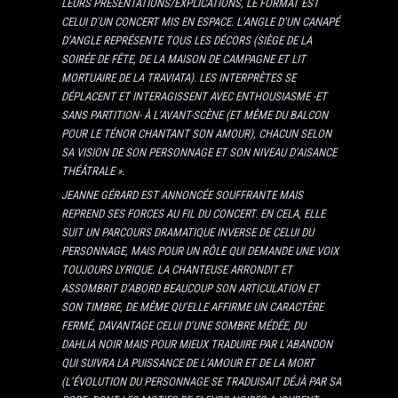
LEURS PRÉSENTATIONS/EXPLICATIONS, LE FORMAT EST
CELUI D’UN CONCERT MIS EN ESPACE. L’ANGLE D’UN CANAPÉ
D’ANGLE REPRÉSENTE TOUS LES DÉCORS (SIÈGE DE LA
SOIRÉE DE FÊTE, DE LA MAISON DE CAMPAGNE ET LIT
MORTUAIRE DE LA TRAVIATA). LES INTERPRÈTES SE
DÉPLACENT ET INTERAGISSENT AVEC ENTHOUSIASME -ET
SANS PARTITION- À L’AVANT-SCÈNE (ET MÊME DU BALCON
POUR LE TÉNOR CHANTANT SON AMOUR), CHACUN SELON
SA VISION DE SON PERSONNAGE ET SON NIVEAU D’AISANCE
THÉÂTRALE ».
JEANNE GÉRARD EST ANNONCÉE SOUFFRANTE MAIS
REPREND SES FORCES AU FIL DU CONCERT. EN CELA, ELLE
SUIT UN PARCOURS DRAMATIQUE INVERSE DE CELUI DU
PERSONNAGE, MAIS POUR UN RÔLE QUI DEMANDE UNE VOIX
TOUJOURS LYRIQUE. LA CHANTEUSE ARRONDIT ET
ASSOMBRIT D’ABORD BEAUCOUP SON ARTICULATION ET
SON TIMBRE, DE MÊME QU’ELLE AFFIRME UN CARACTÈRE
FERMÉ, DAVANTAGE CELUI D’UNE SOMBRE MÉDÉE, DU
DAHLIA NOIR MAIS POUR MIEUX TRADUIRE PAR L’ABANDON
QUI SUIVRA LA PUISSANCE DE L’AMOUR ET DE LA MORT
(L’ÉVOLUTION DU PERSONNAGE SE TRADUISAIT DÉJÀ PAR SA