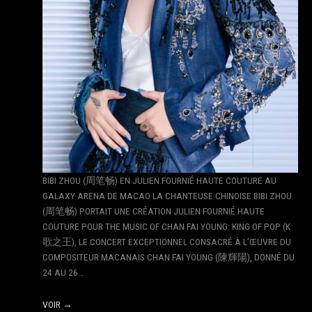
BIBI ZHOU (周笔畅) EN JULIEN FOURNIÉ HAUTE COUTURE AU
GALAXY ARENA DE MACAO LA CHANTEUSE CHINOISE BIBI ZHOU
(周笔畅) PORTAIT UNE CRÉATION JULIEN FOURNIÉ HAUTE
COUTURE POUR THE MUSIC OF CHAN FAI YOUNG: KING OF POP (K
歌之王), LE CONCERT EXCEPTIONNEL CONSACRÉ À L’ŒUVRE DU
COMPOSITEUR MACANAIS CHAN FAI YOUNG (陳輝陽), DONNÉ DU
24 AU 26…
VOIR →