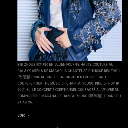
BIBI ZHOU (周笔畅) EN JULIEN FOURNIÉ HAUTE COUTURE AU
GALAXY ARENA DE MACAO LA CHANTEUSE CHINOISE BIBI ZHOU
(周笔畅) PORTAIT UNE CRÉATION JULIEN FOURNIÉ HAUTE
COUTURE POUR THE MUSIC OF CHAN FAI YOUNG: KING OF POP (K
歌之王), LE CONCERT EXCEPTIONNEL CONSACRÉ À L’ŒUVRE DU
COMPOSITEUR MACANAIS CHAN FAI YOUNG (陳輝陽), DONNÉ DU
24 AU 26…
VOIR →