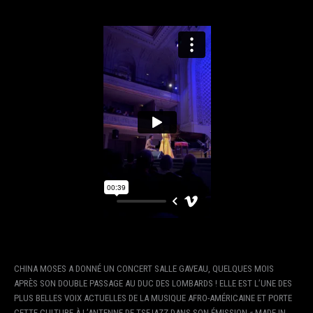
CHINA MOSES A DONNÉ UN CONCERT SALLE GAVEAU, QUELQUES MOIS
APRÈS SON DOUBLE PASSAGE AU DUC DES LOMBARDS ! ELLE EST L’UNE DES
PLUS BELLES VOIX ACTUELLES DE LA MUSIQUE AFRO-AMÉRICAINE ET PORTE
CETTE CULTURE À L’ANTENNE DE TSFJAZZ DANS SON ÉMISSION « MADE IN