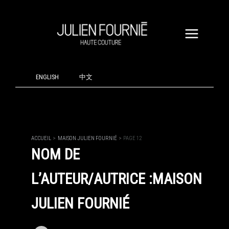
ALLER
AU
CONTENU
ENGLISH
中文
ACCUEIL
MAISON JULIEN FOURNIÉ
PAGE 12
NOM DE
L’AUTEUR/AUTRICE :MAISON
JULIEN FOURNIÉ