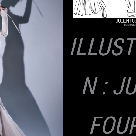
ILLUS
N : J
FOU