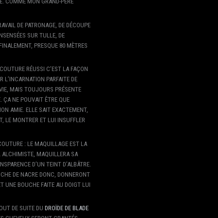
SE. COMME MON GRAND-PÈRE
RAVAIL DE PATRONAGE, DE DÉCOUPE
NSENSÉES SUR TULLE, DE
FINALEMENT, PRESQUE 80 MÈTRES
 COUTURE RÉUSSI C’EST LA FAÇON
ER L’INCARNATION PARFAITE DE
VIE, MAIS TOUJOURS PRÉSENTE
. ÇA NE POUVAIT ÊTRE QUE
N AMIE. ELLE SAIT EXACTEMENT,
, LE MONTRER ET LUI INSUFFLER
OUTURE : LE MAQUILLAGE EST LA
L ALCHIMISTE, MAQUILLERA SA
NSPARENCE D’UN TEINT D’ALBÂTRE.
OUCHE DE NACRE DONC, DONNERONT
T UNE BOUCHE FAITE AU DOIGT LUI
TOUT DE SUITE DU
DROÏDE DE BLADE