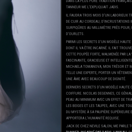
DANS LA PLUS PURE TRADITION FRANÇAI
TANNEUR ME L’EXPLIQUAIT JADIS.
IL FAUDRA TROIS MOIS D’UN LABORIEUX T
DE CUIR AU CORDEAU, D’INCRUSTATIONS I
SURPIQÛRES AU MILLIMÈTRE PRÈS POUR, 
D’OURLETS.
PARMI LES SECRETS D’UN MODÈLE HAUTE
DONT IL VA ÊTRE INCARNÉ. IL FAIT TROUV
CETTE POUPÉE FORTE, MALMENÉE PAR LA 
FASCINANTE, GRACIEUSE ET INTELLIGENTE
MICHAELA TOMANOVA, MON TRÉSOR ET MO
TELLE UNE EXPERTE, PORTER UN VÊTEMENT
UNE ÂME AVEC BEAUCOUP DE DIGNITÉ.
DERNIERS SECRETS D’UN MODÈLE HAUTE C
COIFFURE. NICOLAS DEGENNES, CE GÉNIA
PEAU AU MINIMUM AVEC UN EFFET DE TRA
LES BEIGES ET LES TAUPES, AVEC UNE T
DU MYSTÈRE À SA PAUPIÈRE SUPÉRIEURE E
APPORTERA L’HUMANITÉ REQUISE.
JACK DE CHEZ NEVILE SALON, ME PARLE 