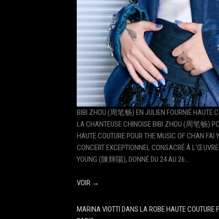
BIBI ZHOU (周笔畅) EN JULIEN FOURNIÉ HAUTE 
LA CHANTEUSE CHINOISE BIBI ZHOU (周笔畅) POR
HAUTE COUTURE POUR THE MUSIC OF CHAN FAI 
CONCERT EXCEPTIONNEL CONSACRÉ À L’ŒUVRE
YOUNG (陳輝陽), DONNÉ DU 24 AU 26…
VOIR →
MARINA VIOTTI DANS LA ROBE HAUTE COUTURE F