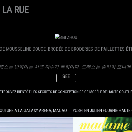
 LA RUE
DE MOUSSELINE DOUCE, BRODÉE DE BRODERIES DE PAILLETTES ÉTI
는 반짝이는 시퀸 자수가 특징이다. 드레스는 줄리앙 포니에 (JULIE
SEE
ETROUVEZ BIENTÔT LES SECRETS DE CONCEPTION DE CE MODÈLE DE HAUTE COUTU
COUTURE A LA GALAXY ARENA, MACAO
YOSHI EN JULIEN FOURNIÉ HAUT