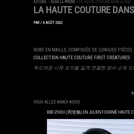
ACCUEIL
DANS LA PRESSE
LA HAUTE COUTURE DANS LA RUE
LA HAUTE COUTURE DANS
PAR
/
6 AOÛT 2022
ROBE EN MAILLE, COMPOSÉE DE LONGUES PIÈCES 
COLLECTION HAUTE COUTURE FIRST CREATURES
.
부드러운 시폰 조각을 길게 연결한 망사 소재 드레스
R
VOUS ALLEZ AIMER AUSSI
BIBI ZHOU (周笔畅) EN JULIEN FOURNIÉ HAUTE 