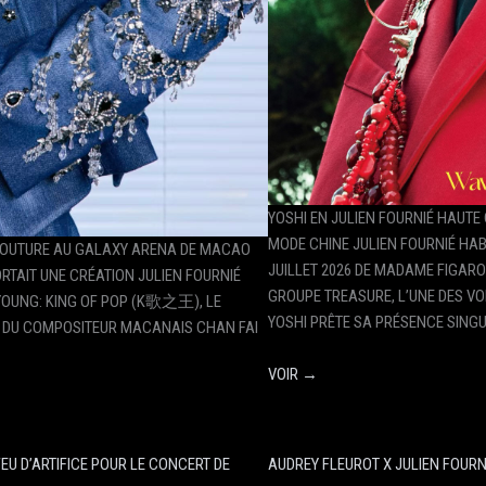
YOSHI EN JULIEN FOURNIÉ HAUT
MODE CHINE JULIEN FOURNIÉ HABI
COUTURE AU GALAXY ARENA DE MACAO
JUILLET 2026 DE MADAME FIGAR
TAIT UNE CRÉATION JULIEN FOURNIÉ
GROUPE TREASURE, L’UNE DES VO
YOUNG: KING OF POP (K歌之王), LE
YOSHI PRÊTE SA PRÉSENCE SING
 DU COMPOSITEUR MACANAIS CHAN FAI
VOIR →
EU D’ARTIFICE POUR LE CONCERT DE
AUDREY FLEUROT X JULIEN FOURN