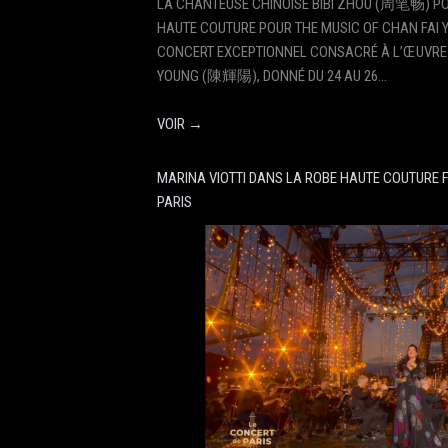
LA CHANTEUSE CHINOISE BIBI ZHOU (周笔畅) POR
HAUTE COUTURE POUR THE MUSIC OF CHAN FAI 
CONCERT EXCEPTIONNEL CONSACRÉ À L’ŒUVRE
YOUNG (陳輝陽), DONNÉ DU 24 AU 26…
VOIR →
MARINA VIOTTI DANS LA ROBE HAUTE COUTURE F
PARIS