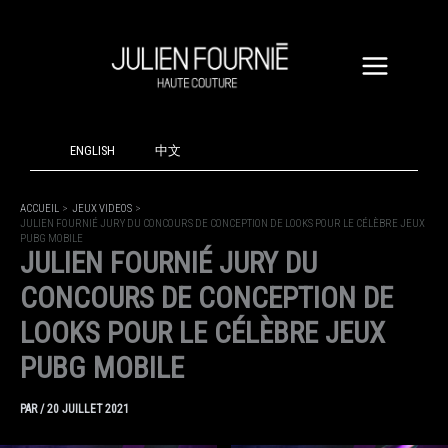
ALLER
AU
CONTENU
ENGLISH
中文
ACCUEIL
JEUX VIDEOS
JULIEN FOURNIÉ JURY DU CONCOURS DE CONCEPTION DE LOOKS POUR LE CÉLÈBRE JEUX
PUBG MOBILE
JULIEN FOURNIÉ JURY DU
CONCOURS DE CONCEPTION DE
LOOKS POUR LE CÉLÈBRE JEUX
PUBG MOBILE
PAR
/
20 JUILLET 2021