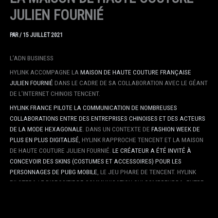
JULIEN FOURNIÉ
PAR
/
15 JUILLET 2021
L’ADN BUSINESS
HYLINK ACCOMPAGNE LA
MAISON DE HAUTE COUTURE FRANÇAISE
JULIEN FOURNIÉ
DANS LE CADRE DE SA COLLABORATION AVEC LE GÉANT
DE L’INTERNET CHINOIS TENCENT.
HYLINK FRANCE PILOTE LA COMMUNICATION DE NOMBREUSES
COLLABORATIONS ENTRE DES ENTREPRISES CHINOISES ET DES ACTEURS
DE LA MODE HEXAGONALE
. DANS UN CONTEXTE DE
FASHION WEEK DE
PLUS EN PLUS DIGITALISÉ
, HYLINK RAPPROCHE TENCENT ET LA MAISON
DE HAUTE COUTURE JULIEN FOURNIÉ.
LE CRÉATEUR A ÉTÉ INVITÉ À
CONCEVOIR DES SKINS (COSTUMES ET ACCESSOIRES) POUR LES
PERSONNAGES DE PUBG MOBILE
, LE JEU PHARE DE TENCENT. HYLINK
PILOTERA LE DISPOSITIF DE COMMUNICATION QUI COMPRENDRA, ENTRE
AUTRES, DIFFÉRENTS ÉVÉNEMENTS AINSI QU’UN FILM DOCUMENTAIRE.
HYLINK FRANCE PILOTE LA COMMUNICATION DE NOMBREUSES
COLLABORATIONS ENTRE DES ENTREPRISES CHINOISES ET DES ACTEURS