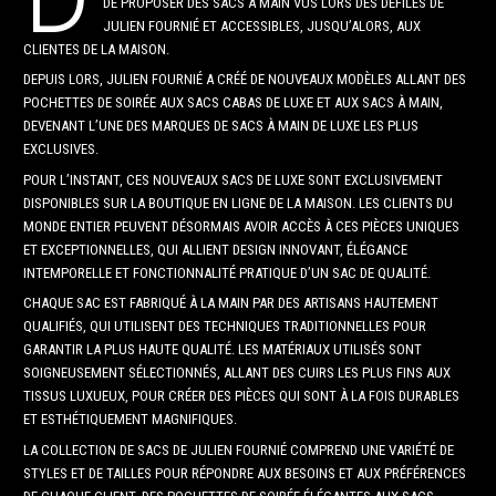
DE PROPOSER DES SACS À MAIN VUS LORS DES DÉFILÉS DE
JULIEN FOURNIÉ ET ACCESSIBLES, JUSQU’ALORS, AUX
CLIENTES DE LA MAISON.
DEPUIS LORS, JULIEN FOURNIÉ A CRÉÉ DE NOUVEAUX MODÈLES ALLANT DES
POCHETTES DE SOIRÉE AUX SACS CABAS DE LUXE ET AUX SACS À MAIN,
DEVENANT L’UNE DES MARQUES DE SACS À MAIN DE LUXE LES PLUS
EXCLUSIVES.
POUR L’INSTANT, CES NOUVEAUX SACS DE LUXE SONT EXCLUSIVEMENT
DISPONIBLES SUR LA BOUTIQUE EN LIGNE DE LA MAISON. LES CLIENTS DU
MONDE ENTIER PEUVENT DÉSORMAIS AVOIR ACCÈS À CES PIÈCES UNIQUES
ET EXCEPTIONNELLES, QUI ALLIENT DESIGN INNOVANT, ÉLÉGANCE
INTEMPORELLE ET FONCTIONNALITÉ PRATIQUE D’UN SAC DE QUALITÉ.
CHAQUE SAC EST FABRIQUÉ À LA MAIN PAR DES ARTISANS HAUTEMENT
QUALIFIÉS, QUI UTILISENT DES TECHNIQUES TRADITIONNELLES POUR
GARANTIR LA PLUS HAUTE QUALITÉ. LES MATÉRIAUX UTILISÉS SONT
SOIGNEUSEMENT SÉLECTIONNÉS, ALLANT DES CUIRS LES PLUS FINS AUX
TISSUS LUXUEUX, POUR CRÉER DES PIÈCES QUI SONT À LA FOIS DURABLES
ET ESTHÉTIQUEMENT MAGNIFIQUES.
LA COLLECTION DE SACS DE JULIEN FOURNIÉ COMPREND UNE VARIÉTÉ DE
STYLES ET DE TAILLES POUR RÉPONDRE AUX BESOINS ET AUX PRÉFÉRENCES