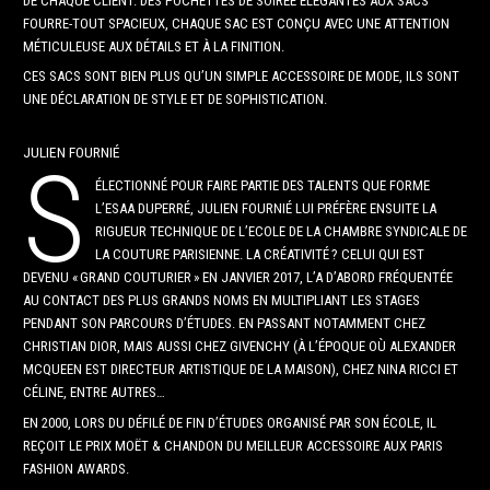
DE CHAQUE CLIENT. DES POCHETTES DE SOIRÉE ÉLÉGANTES AUX SACS
FOURRE-TOUT SPACIEUX, CHAQUE SAC EST CONÇU AVEC UNE ATTENTION
MÉTICULEUSE AUX DÉTAILS ET À LA FINITION.
CES SACS SONT BIEN PLUS QU’UN SIMPLE ACCESSOIRE DE MODE, ILS SONT
UNE DÉCLARATION DE STYLE ET DE SOPHISTICATION.
JULIEN FOURNIÉ
S
ÉLECTIONNÉ POUR FAIRE PARTIE DES TALENTS QUE FORME
L’ESAA DUPERRÉ, JULIEN FOURNIÉ LUI PRÉFÈRE ENSUITE LA
RIGUEUR TECHNIQUE DE L’ECOLE DE LA CHAMBRE SYNDICALE DE
LA COUTURE PARISIENNE. LA CRÉATIVITÉ ? CELUI QUI EST
DEVENU « GRAND COUTURIER » EN JANVIER 2017, L’A D’ABORD FRÉQUENTÉE
AU CONTACT DES PLUS GRANDS NOMS EN MULTIPLIANT LES STAGES
PENDANT SON PARCOURS D’ÉTUDES. EN PASSANT NOTAMMENT CHEZ
CHRISTIAN DIOR, MAIS AUSSI CHEZ GIVENCHY (À L’ÉPOQUE OÙ ALEXANDER
MCQUEEN EST DIRECTEUR ARTISTIQUE DE LA MAISON), CHEZ NINA RICCI ET
CÉLINE, ENTRE AUTRES…
EN 2000, LORS DU DÉFILÉ DE FIN D’ÉTUDES ORGANISÉ PAR SON ÉCOLE, IL
REÇOIT LE PRIX MOËT & CHANDON DU MEILLEUR ACCESSOIRE AUX PARIS
FASHION AWARDS.