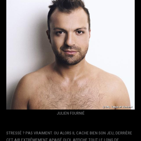
JULIEN FOURNIÉ
STRESSÉ ? PAS VRAIMENT. OU ALORS IL CACHE BIEN SON JEU, DERRIÈRE
CET AIR EXTRÊMEMENT APAISÉ QU’IL AFFICHE TOUT LE LONG DE