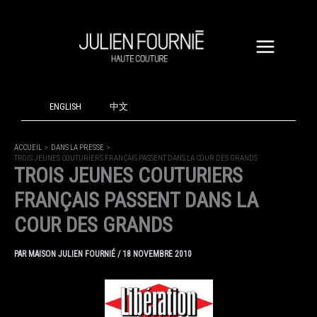
ALLER
AU
CONTENU
ENGLISH
中文
ACCUEIL
DANS LA PRESSE
TROIS JEUNES COUTURIERS FRANÇAIS PASSENT DANS LA COUR DES GRANDS
TROIS JEUNES COUTURIERS
FRANÇAIS PASSENT DANS LA
COUR DES GRANDS
PAR
MAISON JULIEN FOURNIÉ
/
18 NOVEMBRE 2010