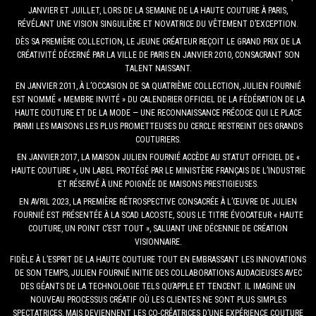
JANVIER ET JUILLET, LORS DE LA SEMAINE DE LA HAUTE COUTURE À PARIS,
RÉVÉLANT UNE VISION SINGULIÈRE ET NOVATRICE DU VÊTEMENT D’EXCEPTION.
DÈS SA PREMIÈRE COLLECTION, LE JEUNE CRÉATEUR REÇOIT LE GRAND PRIX DE LA
CRÉATIVITÉ DÉCERNÉ PAR LA VILLE DE PARIS EN JANVIER 2010, CONSACRANT SON
TALENT NAISSANT.
EN JANVIER 2011, À L’OCCASION DE SA QUATRIÈME COLLECTION, JULIEN FOURNIÉ
EST NOMMÉ « MEMBRE INVITÉ » DU CALENDRIER OFFICIEL DE LA FÉDÉRATION DE LA
HAUTE COUTURE ET DE LA MODE — UNE RECONNAISSANCE PRÉCOCE QUI LE PLACE
PARMI LES MAISONS LES PLUS PROMETTEUSES DU CERCLE RESTREINT DES GRANDS
COUTURIERS.
EN JANVIER 2017, LA MAISON JULIEN FOURNIÉ ACCÈDE AU STATUT OFFICIEL DE «
HAUTE COUTURE », UN LABEL PROTÉGÉ PAR LE MINISTÈRE FRANÇAIS DE L’INDUSTRIE
ET RÉSERVÉ À UNE POIGNÉE DE MAISONS PRESTIGIEUSES.
EN AVRIL 2023, LA PREMIÈRE RÉTROSPECTIVE CONSACRÉE À L’ŒUVRE DE JULIEN
FOURNIÉ EST PRÉSENTÉE À LA SCAD LACOSTE, SOUS LE TITRE ÉVOCATEUR « HAUTE
COUTURE, UN POINT C’EST TOUT », SALUANT UNE DÉCENNIE DE CRÉATION
VISIONNAIRE.
FIDÈLE À L’ESPRIT DE LA HAUTE COUTURE TOUT EN EMBRASSANT LES INNOVATIONS
DE SON TEMPS, JULIEN FOURNIÉ INITIE DES COLLABORATIONS AUDACIEUSES AVEC
DES GÉANTS DE LA TECHNOLOGIE TELS QU’APPLE ET TENCENT. IL IMAGINE UN
NOUVEAU PROCESSUS CRÉATIF OÙ LES CLIENTES NE SONT PLUS SIMPLES
SPECTATRICES, MAIS DEVIENNENT LES CO-CRÉATRICES D’UNE EXPÉRIENCE COUTURE