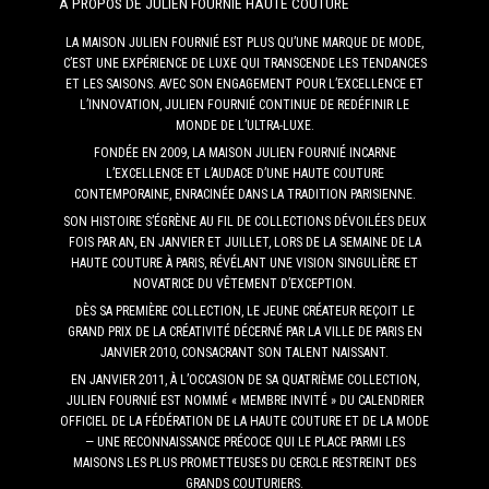
A PROPOS DE JULIEN FOURNIÉ HAUTE COUTURE
LA MAISON JULIEN FOURNIÉ EST PLUS QU’UNE MARQUE DE MODE,
C’EST UNE EXPÉRIENCE DE LUXE QUI TRANSCENDE LES TENDANCES
ET LES SAISONS. AVEC SON ENGAGEMENT POUR L’EXCELLENCE ET
L’INNOVATION, JULIEN FOURNIÉ CONTINUE DE REDÉFINIR LE
MONDE DE L’ULTRA-LUXE.
FONDÉE EN 2009, LA MAISON JULIEN FOURNIÉ INCARNE
L’EXCELLENCE ET L’AUDACE D’UNE HAUTE COUTURE
CONTEMPORAINE, ENRACINÉE DANS LA TRADITION PARISIENNE.
SON HISTOIRE S’ÉGRÈNE AU FIL DE COLLECTIONS DÉVOILÉES DEUX
FOIS PAR AN, EN JANVIER ET JUILLET, LORS DE LA SEMAINE DE LA
HAUTE COUTURE À PARIS, RÉVÉLANT UNE VISION SINGULIÈRE ET
NOVATRICE DU VÊTEMENT D’EXCEPTION.
DÈS SA PREMIÈRE COLLECTION, LE JEUNE CRÉATEUR REÇOIT LE
GRAND PRIX DE LA CRÉATIVITÉ DÉCERNÉ PAR LA VILLE DE PARIS EN
JANVIER 2010, CONSACRANT SON TALENT NAISSANT.
EN JANVIER 2011, À L’OCCASION DE SA QUATRIÈME COLLECTION,
JULIEN FOURNIÉ EST NOMMÉ « MEMBRE INVITÉ » DU CALENDRIER
OFFICIEL DE LA FÉDÉRATION DE LA HAUTE COUTURE ET DE LA MODE
— UNE RECONNAISSANCE PRÉCOCE QUI LE PLACE PARMI LES
MAISONS LES PLUS PROMETTEUSES DU CERCLE RESTREINT DES
GRANDS COUTURIERS.