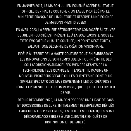
EN JANVIER 2017, LA MAISON JULIEN FOURNIÉ ACCÈDE AU STATUT
OFFICIEL DE « HAUTE COUTURE », UN LABEL PROTÉGÉ PAR LE
MINISTÈRE FRANÇAIS DE L’INDUSTRIE ET RÉSERVÉ À UNE POIGNÉE
DE MAISONS PRESTIGIEUSES.
EN AVRIL 2023, LA PREMIÈRE RÉTROSPECTIVE CONSACRÉE À L’ŒUVRE
DE JULIEN FOURNIÉ EST PRÉSENTÉE À LA SCAD LACOSTE, SOUS LE
TITRE ÉVOCATEUR « HAUTE COUTURE, UN POINT C’EST TOUT »,
SALUANT UNE DÉCENNIE DE CRÉATION VISIONNAIRE.
FIDÈLE À L’ESPRIT DE LA HAUTE COUTURE TOUT EN EMBRASSANT
LES INNOVATIONS DE SON TEMPS, JULIEN FOURNIÉ INITIE DES
COLLABORATIONS AUDACIEUSES AVEC DES GÉANTS DE LA
TECHNOLOGIE TELS QU’APPLE ET TENCENT. IL IMAGINE UN
NOUVEAU PROCESSUS CRÉATIF OÙ LES CLIENTES NE SONT PLUS
SIMPLES SPECTATRICES, MAIS DEVIENNENT LES CO-CRÉATRICES
D’UNE EXPÉRIENCE COUTURE IMMERSIVE, QUEL QUE SOIT LEUR LIEU
DE VIE.
DEPUIS DÉCEMBRE 2020, LA MAISON PROPOSE UNE LIGNE DE SACS
ET D’ACCESSOIRES DE LUXE. INITIALEMENT RÉSERVÉS AUX DÉFILÉS
ET AUX CLIENTES PRIVILÉGIÉES, CES PIÈCES EMBLÉMATIQUES SONT
DÉSORMAIS ACCESSIBLES À UNE CLIENTÈLE EN QUÊTE DE
DISTINCTION ET DE RARETÉ.