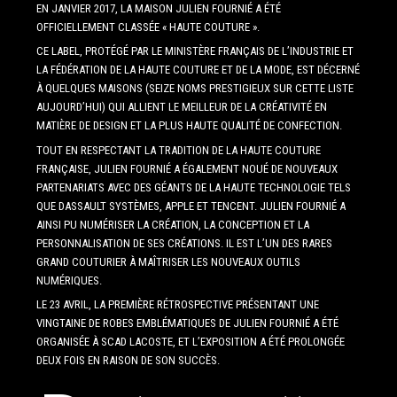
EN JANVIER 2017, LA MAISON JULIEN FOURNIÉ A ÉTÉ
OFFICIELLEMENT CLASSÉE « HAUTE COUTURE ».
CE LABEL, PROTÉGÉ PAR LE MINISTÈRE FRANÇAIS DE L’INDUSTRIE ET
LA FÉDÉRATION DE LA HAUTE COUTURE ET DE LA MODE, EST DÉCERNÉ
À QUELQUES MAISONS (SEIZE NOMS PRESTIGIEUX SUR CETTE LISTE
AUJOURD’HUI) QUI ALLIENT LE MEILLEUR DE LA CRÉATIVITÉ EN
MATIÈRE DE DESIGN ET LA PLUS HAUTE QUALITÉ DE CONFECTION.
TOUT EN RESPECTANT LA TRADITION DE LA HAUTE COUTURE
FRANÇAISE, JULIEN FOURNIÉ A ÉGALEMENT NOUÉ DE NOUVEAUX
PARTENARIATS AVEC DES GÉANTS DE LA HAUTE TECHNOLOGIE TELS
QUE DASSAULT SYSTÈMES, APPLE ET TENCENT. JULIEN FOURNIÉ A
AINSI PU NUMÉRISER LA CRÉATION, LA CONCEPTION ET LA
PERSONNALISATION DE SES CRÉATIONS. IL EST L’UN DES RARES
GRAND COUTURIER À MAÎTRISER LES NOUVEAUX OUTILS
NUMÉRIQUES.
LE 23 AVRIL, LA PREMIÈRE RÉTROSPECTIVE PRÉSENTANT UNE
VINGTAINE DE ROBES EMBLÉMATIQUES DE JULIEN FOURNIÉ A ÉTÉ
ORGANISÉE À SCAD LACOSTE, ET L’EXPOSITION A ÉTÉ PROLONGÉE
DEUX FOIS EN RAISON DE SON SUCCÈS.