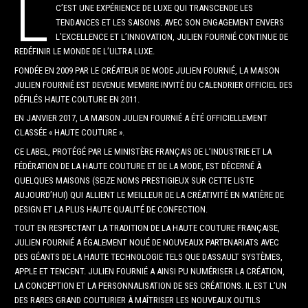
L
C’EST UNE EXPÉRIENCE DE LUXE QUI TRANSCENDE LES
TENDANCES ET LES SAISONS. AVEC SON ENGAGEMENT ENVERS
L’EXCELLENCE ET L’INNOVATION, JULIEN FOURNIÉ CONTINUE DE
REDÉFINIR LE MONDE DE L’ULTRA LUXE.
FONDÉE EN 2009 PAR LE CRÉATEUR DE MODE JULIEN FOURNIÉ, LA MAISON
JULIEN FOURNIÉ EST DEVENUE MEMBRE INVITÉ DU CALENDRIER OFFICIEL DES
DÉFILÉS HAUTE COUTURE EN 2011.
EN JANVIER 2017, LA MAISON JULIEN FOURNIÉ A ÉTÉ OFFICIELLEMENT
CLASSÉE « HAUTE COUTURE ».
CE LABEL, PROTÉGÉ PAR LE MINISTÈRE FRANÇAIS DE L’INDUSTRIE ET LA
FÉDÉRATION DE LA HAUTE COUTURE ET DE LA MODE, EST DÉCERNÉ À
QUELQUES MAISONS (SEIZE NOMS PRESTIGIEUX SUR CETTE LISTE
AUJOURD’HUI) QUI ALLIENT LE MEILLEUR DE LA CRÉATIVITÉ EN MATIÈRE DE
DESIGN ET LA PLUS HAUTE QUALITÉ DE CONFECTION.
TOUT EN RESPECTANT LA TRADITION DE LA HAUTE COUTURE FRANÇAISE,
JULIEN FOURNIÉ A ÉGALEMENT NOUÉ DE NOUVEAUX PARTENARIATS AVEC
DES GÉANTS DE LA HAUTE TECHNOLOGIE TELS QUE DASSAULT SYSTÈMES,
APPLE ET TENCENT. JULIEN FOURNIÉ A AINSI PU NUMÉRISER LA CRÉATION,
LA CONCEPTION ET LA PERSONNALISATION DE SES CRÉATIONS. IL EST L’UN
DES RARES GRAND COUTURIER À MAÎTRISER LES NOUVEAUX OUTILS