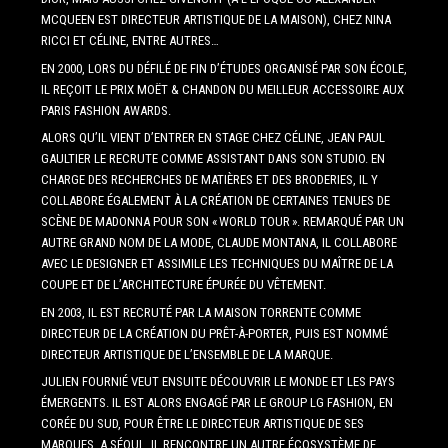
MCQUEEN EST DIRECTEUR ARTISTIQUE DE LA MAISON), CHEZ NINA
RICCI ET CÉLINE, ENTRE AUTRES…
EN 2000, LORS DU DÉFILÉ DE FIN D’ÉTUDES ORGANISÉ PAR SON ÉCOLE,
IL REÇOIT LE PRIX MOËT & CHANDON DU MEILLEUR ACCESSOIRE AUX
PARIS FASHION AWARDS.
ALORS QU’IL VIENT D’ENTRER EN STAGE CHEZ CÉLINE, JEAN PAUL
GAULTIER LE RECRUTE COMME ASSISTANT DANS SON STUDIO. EN
CHARGE DES RECHERCHES DE MATIÈRES ET DES BRODERIES, IL Y
COLLABORE ÉGALEMENT À LA CRÉATION DE CERTAINES TENUES DE
SCÈNE DE MADONNA POUR SON « WORLD TOUR ». REMARQUÉ PAR UN
AUTRE GRAND NOM DE LA MODE, CLAUDE MONTANA, IL COLLABORE
AVEC LE DESIGNER ET ASSIMILE LES TECHNIQUES DU MAÎTRE DE LA
COUPE ET DE L’ARCHITECTURE ÉPURÉE DU VÊTEMENT.
EN 2003, IL EST RECRUTÉ PAR LA MAISON TORRENTE COMME
DIRECTEUR DE LA CRÉATION DU PRÊT-À-PORTER, PUIS EST NOMMÉ
DIRECTEUR ARTISTIQUE DE L’ENSEMBLE DE LA MARQUE.
JULIEN FOURNIÉ VEUT ENSUITE DÉCOUVRIR LE MONDE ET LES PAYS
ÉMERGENTS. IL EST ALORS ENGAGÉ PAR LE GROUP LG FASHION, EN
CORÉE DU SUD, POUR ÊTRE LE DIRECTEUR ARTISTIQUE DE SES
MARQUES. A SÉOUL, IL RENCONTRE UN AUTRE ÉCOSYSTÈME DE