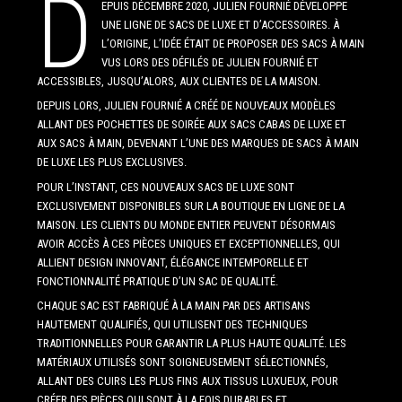
D
EPUIS DÉCEMBRE 2020, JULIEN FOURNIÉ DÉVELOPPE
UNE LIGNE DE SACS DE LUXE ET D’ACCESSOIRES. À
L’ORIGINE, L’IDÉE ÉTAIT DE PROPOSER DES SACS À MAIN
VUS LORS DES DÉFILÉS DE JULIEN FOURNIÉ ET
ACCESSIBLES, JUSQU’ALORS, AUX CLIENTES DE LA MAISON.
DEPUIS LORS, JULIEN FOURNIÉ A CRÉÉ DE NOUVEAUX MODÈLES
ALLANT DES POCHETTES DE SOIRÉE AUX SACS CABAS DE LUXE ET
AUX SACS À MAIN, DEVENANT L’UNE DES MARQUES DE SACS À MAIN
DE LUXE LES PLUS EXCLUSIVES.
POUR L’INSTANT, CES NOUVEAUX SACS DE LUXE SONT
EXCLUSIVEMENT DISPONIBLES SUR LA BOUTIQUE EN LIGNE DE LA
MAISON. LES CLIENTS DU MONDE ENTIER PEUVENT DÉSORMAIS
AVOIR ACCÈS À CES PIÈCES UNIQUES ET EXCEPTIONNELLES, QUI
ALLIENT DESIGN INNOVANT, ÉLÉGANCE INTEMPORELLE ET
FONCTIONNALITÉ PRATIQUE D’UN SAC DE QUALITÉ.
CHAQUE SAC EST FABRIQUÉ À LA MAIN PAR DES ARTISANS
HAUTEMENT QUALIFIÉS, QUI UTILISENT DES TECHNIQUES
TRADITIONNELLES POUR GARANTIR LA PLUS HAUTE QUALITÉ. LES
MATÉRIAUX UTILISÉS SONT SOIGNEUSEMENT SÉLECTIONNÉS,
ALLANT DES CUIRS LES PLUS FINS AUX TISSUS LUXUEUX, POUR
CRÉER DES PIÈCES QUI SONT À LA FOIS DURABLES ET