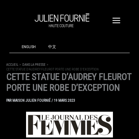
ALLER
AU
CONTENU
ENGLISH
中文
ACCUEIL
DANS LA PRESSE
CETTE STATUE D’AUDREY FLEUROT PORTE UNE ROBE D’EXCEPTION
CETTE STATUE D’AUDREY FLEUROT
PORTE UNE ROBE D’EXCEPTION
PAR
MAISON JULIEN FOURNIÉ
/
19 MARS 2023