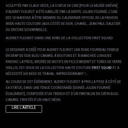
SCULPTÉE PAR
CLAUS
VELTE, LA STATUE DE CIRE [POUR LE MUSÉE GRÉVIN]
D’AUDREY FLEUROT A ÉTÉ HABILLÉE PAR LA GRIFFE JULIEN FOURNIÉ, L’UNE
DES 16 MAISONS À ÊTRE MEMBRE DU CALENDRIER OFFICIEL DE LA FASHION
WEEK HAUTE COUTURE (AUX CÔTÉS DE DIOR, CHANEL, JEAN PAUL GAULTIER
OU ENCORE SCHIAPARELLI).
AUDREY FLEUROT DANS UNE ROBE DE LA COLLECTION FIRST SQUAD
LE DESIGNER A CRÉÉ POUR AUDREY FLEUROT UNE ROBE FOURREAU FENDUE
EN DRAP DE SOIE BLEU CANARD, À BOUTONS ET À MANCHES LONGUES
KIMONO. LA PIÈCE, BRODÉE DE MOTIFS EN FILS D’ARGENT ET TUBES DE VERRE
VIEILLIS, EST ISSUE DE LA COLLECTION HAUTE COUTURE
FIRST
SQUAD
ET A
NÉCESSITÉ SIX MOIS DE TRAVAIL. IMPRESSIONNANT ! …
AU COURS DE CET ÉVÉNEMENT, AUDREY FLEUROT A PRIS LA POSE À CÔTÉ DE
SA STATUE, DANS UNE TENUE COORDONNÉE [SIGNÉE JULIEN FOURNIÉ
ÉGALEMENT], COMPOSÉE D’UN TRENCH ET D’UN PANTALON EN SATIN BLEU
CANARD, TWISTÉS D’UN HAUT NÉON.
LIRE L’ARTICLE