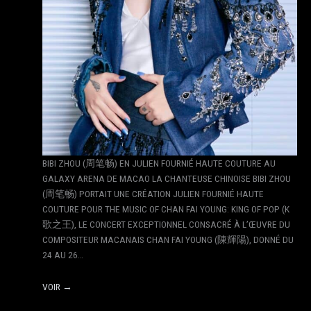
BIBI ZHOU (周笔畅) EN JULIEN FOURNIÉ HAUTE COUTURE AU
GALAXY ARENA DE MACAO LA CHANTEUSE CHINOISE BIBI ZHOU
(周笔畅) PORTAIT UNE CRÉATION JULIEN FOURNIÉ HAUTE
COUTURE POUR THE MUSIC OF CHAN FAI YOUNG: KING OF POP (K
歌之王), LE CONCERT EXCEPTIONNEL CONSACRÉ À L’ŒUVRE DU
COMPOSITEUR MACANAIS CHAN FAI YOUNG (陳輝陽), DONNÉ DU
24 AU 26…
VOIR →