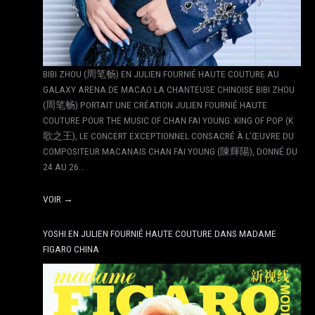
BIBI ZHOU (周笔畅) EN JULIEN FOURNIÉ HAUTE COUTURE AU
GALAXY ARENA DE MACAO LA CHANTEUSE CHINOISE BIBI ZHOU
(周笔畅) PORTAIT UNE CRÉATION JULIEN FOURNIÉ HAUTE
COUTURE POUR THE MUSIC OF CHAN FAI YOUNG: KING OF POP (K
歌之王), LE CONCERT EXCEPTIONNEL CONSACRÉ À L’ŒUVRE DU
COMPOSITEUR MACANAIS CHAN FAI YOUNG (陳輝陽), DONNÉ DU
24 AU 26…
VOIR →
YOSHI EN JULIEN FOURNIÉ HAUTE COUTURE DANS MADAME
FIGARO CHINA