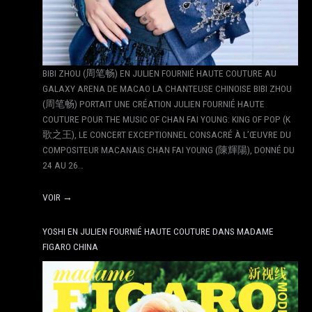
BIBI ZHOU (周笔畅) EN JULIEN FOURNIÉ HAUTE COUTURE AU
GALAXY ARENA DE MACAO LA CHANTEUSE CHINOISE BIBI ZHOU
(周笔畅) PORTAIT UNE CRÉATION JULIEN FOURNIÉ HAUTE
COUTURE POUR THE MUSIC OF CHAN FAI YOUNG: KING OF POP (K
歌之王), LE CONCERT EXCEPTIONNEL CONSACRÉ À L’ŒUVRE DU
COMPOSITEUR MACANAIS CHAN FAI YOUNG (陳輝陽), DONNÉ DU
24 AU 26…
VOIR →
YOSHI EN JULIEN FOURNIÉ HAUTE COUTURE DANS MADAME
FIGARO CHINA