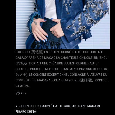
BIBI ZHOU (周笔畅) EN JULIEN FOURNIÉ HAUTE COUTURE AU
GALAXY ARENA DE MACAO LA CHANTEUSE CHINOISE BIBI ZHOU
(周笔畅) PORTAIT UNE CRÉATION JULIEN FOURNIÉ HAUTE
COUTURE POUR THE MUSIC OF CHAN FAI YOUNG: KING OF POP (K
歌之王), LE CONCERT EXCEPTIONNEL CONSACRÉ À L’ŒUVRE DU
COMPOSITEUR MACANAIS CHAN FAI YOUNG (陳輝陽), DONNÉ DU
24 AU 26…
VOIR →
YOSHI EN JULIEN FOURNIÉ HAUTE COUTURE DANS MADAME
FIGARO CHINA