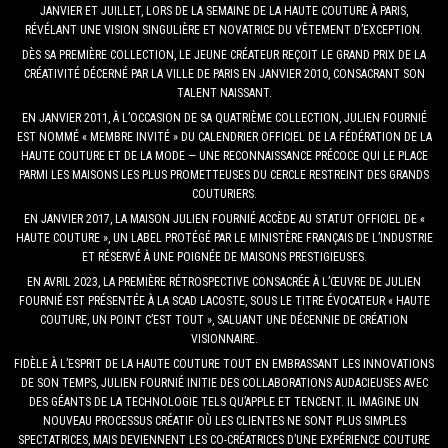
JANVIER ET JUILLET, LORS DE LA SEMAINE DE LA HAUTE COUTURE À PARIS,
RÉVÉLANT UNE VISION SINGULIÈRE ET NOVATRICE DU VÊTEMENT D’EXCEPTION.
DÈS SA PREMIÈRE COLLECTION, LE JEUNE CRÉATEUR REÇOIT LE GRAND PRIX DE LA
CRÉATIVITÉ DÉCERNÉ PAR LA VILLE DE PARIS EN JANVIER 2010, CONSACRANT SON
TALENT NAISSANT.
EN JANVIER 2011, À L’OCCASION DE SA QUATRIÈME COLLECTION, JULIEN FOURNIÉ
EST NOMMÉ « MEMBRE INVITÉ » DU CALENDRIER OFFICIEL DE LA FÉDÉRATION DE LA
HAUTE COUTURE ET DE LA MODE — UNE RECONNAISSANCE PRÉCOCE QUI LE PLACE
PARMI LES MAISONS LES PLUS PROMETTEUSES DU CERCLE RESTREINT DES GRANDS
COUTURIERS.
EN JANVIER 2017, LA MAISON JULIEN FOURNIÉ ACCÈDE AU STATUT OFFICIEL DE «
HAUTE COUTURE », UN LABEL PROTÉGÉ PAR LE MINISTÈRE FRANÇAIS DE L’INDUSTRIE
ET RÉSERVÉ À UNE POIGNÉE DE MAISONS PRESTIGIEUSES.
EN AVRIL 2023, LA PREMIÈRE RÉTROSPECTIVE CONSACRÉE À L’ŒUVRE DE JULIEN
FOURNIÉ EST PRÉSENTÉE À LA SCAD LACOSTE, SOUS LE TITRE ÉVOCATEUR « HAUTE
COUTURE, UN POINT C’EST TOUT », SALUANT UNE DÉCENNIE DE CRÉATION
VISIONNAIRE.
FIDÈLE À L’ESPRIT DE LA HAUTE COUTURE TOUT EN EMBRASSANT LES INNOVATIONS
DE SON TEMPS, JULIEN FOURNIÉ INITIE DES COLLABORATIONS AUDACIEUSES AVEC
DES GÉANTS DE LA TECHNOLOGIE TELS QU’APPLE ET TENCENT. IL IMAGINE UN
NOUVEAU PROCESSUS CRÉATIF OÙ LES CLIENTES NE SONT PLUS SIMPLES
SPECTATRICES, MAIS DEVIENNENT LES CO-CRÉATRICES D’UNE EXPÉRIENCE COUTURE