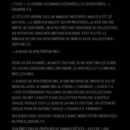
« TOUT »: LE CINÉMA, LES BANDES DESSINÉES, LES SUPER-HÉROS… »,
ÉNUMÈRE-T-IL.
LE STYLISTE ASSURE QU’IL NE MANQUE PAS D’IDÉES, MAIS PLUTÔT DE
MOYENS. « LE CRÉATEUR MAUDIT QUI N’A PAS D’IDÉES, JE N’EN FAIS PAS
PARTIE. AU CONTRAIRE, J’AI À PEU PRÈS UNE TRENTAINE DE COLLECTIONS
EN GESTATION, DANS MES CARTONS À DESSINS. C’EST PLUTÔT LE
MANQUE DE FRIC QUI M’EN EMPÊCHE DE FAIRE PLUS DE COLLECTIONS »,
DÉPLORE-T-IL.
« LA MODE NE M’INTÉRESSE PAS »
POUR JULIEN FOURNIÉ, LA HAUTE COUTURE, CE NE SONT PAS LES STARS
OU LES INFLUENCEURS, MAIS L’ARTISANAT, LE SPECTACLE ET LE PARTAGE
AVEC LES FANS.
« LA MODE NE M’INTÉRESSE PAS, JE N’AI PAS ENVIE DE SAVOIR CE QUI SE
PASSE AILLEURS, JE N’AIME PAS LA +TREND+ (TENDANCE) », CONFIE-T-IL.
« C’EST EXTRÊMEMENT POLLUANT DE MULTIPLIER LES COLLECTIONS.
NOUS, ON FAIT L’UNICITÉ D’UNE COLLECTION POUR UNE CLIENTÈLE
UNIQUE, PUISQUE C’EST LE SENS DE LA HAUTE COUTURE: UN VÊTEMENT
UNIQUE POUR UN INSTANT UNIQUE », POURSUIT-IL FIÈREMENT.
SES ROBES SONT SOUVENT VENDUES AVANT MÊME D’ÊTRE PRÉSENTÉES
AU PUBLIC, ASSURE-T-IL.
SON PARTI PRIS DE PROPOSER DE GRANDS DÉFILÉS – PLUS DE 1.600