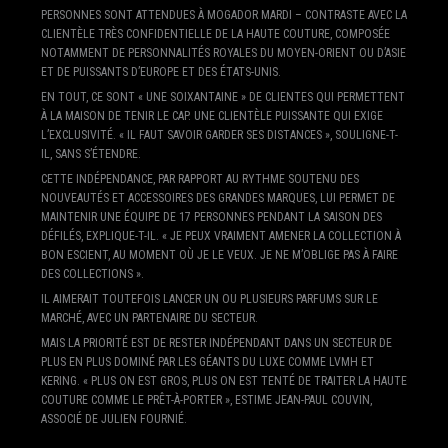
PERSONNES SONT ATTENDUES À MOGADOR MARDI – CONTRASTE AVEC LA
CLIENTÈLE TRÈS CONFIDENTIELLE DE LA HAUTE COUTURE, COMPOSÉE
NOTAMMENT DE PERSONNALITÉS ROYALES DU MOYEN-ORIENT OU D’ASIE
ET DE PUISSANTS D’EUROPE ET DES ÉTATS-UNIS.
EN TOUT, CE SONT « UNE SOIXANTAINE » DE CLIENTES QUI PERMETTENT
À LA MAISON DE TENIR LE CAP. UNE CLIENTÈLE PUISSANTE QUI EXIGE
L’EXCLUSIVITÉ. « IL FAUT SAVOIR GARDER SES DISTANCES », SOULIGNE-T-
IL, SANS S’ÉTENDRE.
CETTE INDÉPENDANCE, PAR RAPPORT AU RYTHME SOUTENU DES
NOUVEAUTÉS ET ACCESSOIRES DES GRANDES MARQUES, LUI PERMET DE
MAINTENIR UNE ÉQUIPE DE 17 PERSONNES PENDANT LA SAISON DES
DÉFILÉS, EXPLIQUE-T-IL. « JE PEUX VRAIMENT AMENER LA COLLECTION À
BON ESCIENT, AU MOMENT OÙ JE LE VEUX. JE NE M’OBLIGE PAS À FAIRE
DES COLLECTIONS ».
IL AIMERAIT TOUTEFOIS LANCER UN OU PLUSIEURS PARFUMS SUR LE
MARCHÉ, AVEC UN PARTENAIRE DU SECTEUR.
MAIS LA PRIORITÉ EST DE RESTER INDÉPENDANT DANS UN SECTEUR DE
PLUS EN PLUS DOMINÉ PAR LES GÉANTS DU LUXE COMME LVMH ET
KERING. « PLUS ON EST GROS, PLUS ON EST TENTÉ DE TRAITER LA HAUTE
COUTURE COMME LE PRÊT-À-PORTER », ESTIME JEAN-PAUL COUVIN,
ASSOCIÉ DE JULIEN FOURNIÉ.