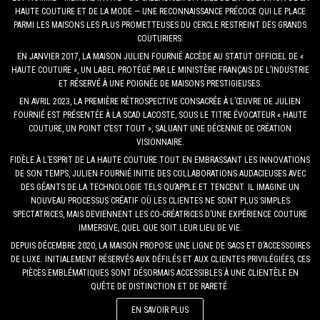
HAUTE COUTURE ET DE LA MODE — UNE RECONNAISSANCE PRÉCOCE QUI LE PLACE
PARMI LES MAISONS LES PLUS PROMETTEUSES DU CERCLE RESTREINT DES GRANDS
COUTURIERS.
EN JANVIER 2017, LA MAISON JULIEN FOURNIÉ ACCÈDE AU STATUT OFFICIEL DE «
HAUTE COUTURE », UN LABEL PROTÉGÉ PAR LE MINISTÈRE FRANÇAIS DE L’INDUSTRIE
ET RÉSERVÉ À UNE POIGNÉE DE MAISONS PRESTIGIEUSES.
EN AVRIL 2023, LA PREMIÈRE RÉTROSPECTIVE CONSACRÉE À L’ŒUVRE DE JULIEN
FOURNIÉ EST PRÉSENTÉE À LA SCAD LACOSTE, SOUS LE TITRE ÉVOCATEUR « HAUTE
COUTURE, UN POINT C’EST TOUT », SALUANT UNE DÉCENNIE DE CRÉATION
VISIONNAIRE.
FIDÈLE À L’ESPRIT DE LA HAUTE COUTURE TOUT EN EMBRASSANT LES INNOVATIONS
DE SON TEMPS, JULIEN FOURNIÉ INITIE DES COLLABORATIONS AUDACIEUSES AVEC
DES GÉANTS DE LA TECHNOLOGIE TELS QU’APPLE ET TENCENT. IL IMAGINE UN
NOUVEAU PROCESSUS CRÉATIF OÙ LES CLIENTES NE SONT PLUS SIMPLES
SPECTATRICES, MAIS DEVIENNENT LES CO-CRÉATRICES D’UNE EXPÉRIENCE COUTURE
IMMERSIVE, QUEL QUE SOIT LEUR LIEU DE VIE.
DEPUIS DÉCEMBRE 2020, LA MAISON PROPOSE UNE LIGNE DE SACS ET D’ACCESSOIRES
DE LUXE. INITIALEMENT RÉSERVÉS AUX DÉFILÉS ET AUX CLIENTES PRIVILÉGIÉES, CES
PIÈCES EMBLÉMATIQUES SONT DÉSORMAIS ACCESSIBLES À UNE CLIENTÈLE EN
QUÊTE DE DISTINCTION ET DE RARETÉ.
EN SAVOIR PLUS