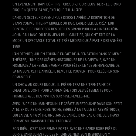
UN ÉVÉNEMENT BAPTISÉ « FIRST CIRCUS », POUR ILLUSTRER « LE GRAND
CIRQUE » QU’EST SA VIE, EXPLIQUE-T-IL À L’AFP.
DANS UN SECTEUR DEVENU PLUS DISCRET APRÈS LA DISPARITION DE
STARS COMME THIERRY MUGLER OU KARL LAGERFELD, LE CRÉATEUR
CONTINUE DE PROPOSER DES DÉFILÉS GRAND PUBLIC, À L’INSTAR D’UN
JOHN GALLIANO OU D’UN JEAN-PAUL GAULTIER, QUI ONT FAIT DE LA
MODE UN SPECTACLE TOTAL ET TRÈS MÉDIATIQUE À PARTIR DES ANNÉES
1980.
L’AN DERNIER, JULIEN FOURNIÉ FAISAIT DÉJÀ SENSATION DANS CE MÊME
THÉÂTRE, L’UNE DES SCÈNES HISTORIQUES DE LA CAPITALE, AVEC UN
HOMMAGE À LA FEMME « VAMP » POUR FÊTER LE 15E ANNIVERSAIRE DE
SA MAISON. CETTE ANNÉE, IL REMET LE COUVERT POUR CÉLÉBRER SON
DEMI-SIÈCLE.
UN SHOW AU COURS DUQUEL IL PRÉSENTERA UNE TRENTAINE DE
CRÉATIONS, DONT POUR LA PREMIÈRE FOIS DES VÊTEMENTS POUR
HOMMES, AVEC DES INVITÉS SURPRISE, RÉVÈLE-T-IL.
AVEC L’AIDE D’UN MANNEQUIN, LE CRÉATEUR RETOUCHE DANS SON PETIT
ATELIER DU XE UNE ROBE NOIRE, SERRÉE À LA TAILLE ET ASYMÉTRIQUE,
QUI LAISSE APPARAÎTRE UNE JAMBE GAINÉE D’UN BAS ORNÉ DE STRASS,
COMME S’IL S’AGISSAIT D’UN TATOUAGE.
SON IDÉAL, C’EST UNE FEMME FORTE, AVEC UNE GARDE-ROBE PRÈS DU
CORPS, SANS JUPES FLUIDES NI CRINOLINES. SON INSPIRATION ?