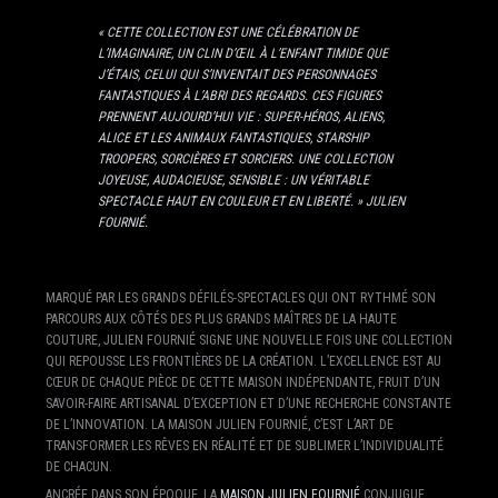
« CETTE COLLECTION EST UNE CÉLÉBRATION DE
L’IMAGINAIRE, UN CLIN D’ŒIL À L’ENFANT TIMIDE QUE
J’ÉTAIS, CELUI QUI S’INVENTAIT DES PERSONNAGES
FANTASTIQUES À L’ABRI DES REGARDS. CES FIGURES
PRENNENT AUJOURD’HUI VIE : SUPER-HÉROS, ALIENS,
ALICE ET LES ANIMAUX FANTASTIQUES, STARSHIP
TROOPERS, SORCIÈRES ET SORCIERS. UNE COLLECTION
JOYEUSE, AUDACIEUSE, SENSIBLE : UN VÉRITABLE
SPECTACLE HAUT EN COULEUR ET EN LIBERTÉ. » JULIEN
FOURNIÉ.
MARQUÉ PAR LES GRANDS DÉFILÉS-SPECTACLES QUI ONT RYTHMÉ SON
PARCOURS AUX CÔTÉS DES PLUS GRANDS MAÎTRES DE LA HAUTE
COUTURE, JULIEN FOURNIÉ SIGNE UNE NOUVELLE FOIS UNE COLLECTION
QUI REPOUSSE LES FRONTIÈRES DE LA CRÉATION. L’EXCELLENCE EST AU
CŒUR DE CHAQUE PIÈCE DE CETTE MAISON INDÉPENDANTE, FRUIT D’UN
SAVOIR-FAIRE ARTISANAL D’EXCEPTION ET D’UNE RECHERCHE CONSTANTE
DE L’INNOVATION. LA MAISON JULIEN FOURNIÉ, C’EST L’ART DE
TRANSFORMER LES RÊVES EN RÉALITÉ ET DE SUBLIMER L’INDIVIDUALITÉ
DE CHACUN.
ANCRÉE DANS SON ÉPOQUE, LA
MAISON JULIEN FOURNIÉ
CONJUGUE