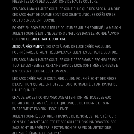
PRÉSENTÉS LORS DES COLLECTIONS DE HAUTE COUTURE.
CES SACS À MAIN HAUTE COUTURE SONT PLUS QUE DES SACS À LA MODE.
CES SACS HAUT DE GAMME SONT DES OBJETS UNIQUES CRÉÉS PAR LE
COUTURIER JULIEN FOURNIÉ.
FONDÉE EN 2009 À PARIS PAR LE COUTURIER JULIEN FOURNIÉ, LA MAISON
JULIEN FOURNIÉ EST UNE DES 15 SIGNATURES DANS LE MONDE À AVOIR
OBTENU LE
LABEL HAUTE COUTURE
.
JUSQU’À RÉCEMMENT
, CES SACS À MAIN DE LUXE CRÉÉS PAR JULIEN
FOURNIÉ RARES ÉTAIENT RÉSERVÉS AUX CLIENTES DE HAUTE COUTURE.
LES SACS À MAIN HAUTE COUTURE SONT DÉSORMAIS DISPONIBLES POUR
TOUTES LES FEMMES. CERTAINS SACS DE LUXE SONT MÊME UNISEXE ET
ILS PEUVENT SÉDUIRE LES HOMMES…
LES SACS CRÉÉS PAR LE COUTURIER JULIEN FOURNIÉ SONT DES PIÈCES
D’EXCEPTION QUI ALLIENT STYLE, FONCTIONNALITÉ ET ARTISANAT DE
HAUTE QUALITÉ.
CHAQUE SAC EST CONÇU AVEC UNE ATTENTION MÉTICULEUSE AUX
DÉTAILS, REFLÉTANT L’ESTHÉTIQUE UNIQUE DE FOURNIÉ ET SON
ENGAGEMENT ENVERS L’EXCELLENCE.
JULIEN FOURNIÉ, COUTURIER FRANÇAIS DE RENOM, EST RÉPUTÉ POUR
SON STYLE AVANT-GARDISTE ET SES COLLECTIONS INNOVANTES. SES
SACS SONT UNE VÉRITABLE EXTENSION DE SA VISION ARTISTIQUE,
ALLIANT ÉLÉGANCE ET PRATICITÉ.