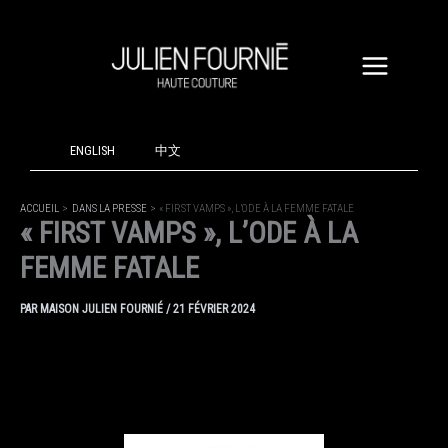
ALLER
AU
CONTENU
ENGLISH
中文
ACCUEIL
DANS LA PRESSE
« FIRST VAMPS », L’ODE À LA FEMME FATALE
« FIRST VAMPS », L’ODE À LA
FEMME FATALE
PAR
MAISON JULIEN FOURNIÉ
/
21 FÉVRIER 2024