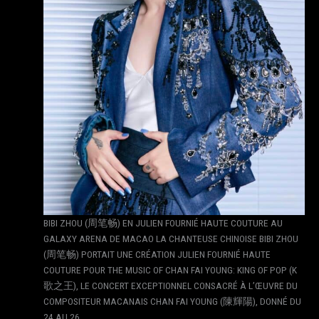
BIBI ZHOU (周笔畅) EN JULIEN FOURNIÉ HAUTE COUTURE AU
GALAXY ARENA DE MACAO LA CHANTEUSE CHINOISE BIBI ZHOU
(周笔畅) PORTAIT UNE CRÉATION JULIEN FOURNIÉ HAUTE
COUTURE POUR THE MUSIC OF CHAN FAI YOUNG: KING OF POP (K
歌之王), LE CONCERT EXCEPTIONNEL CONSACRÉ À L’ŒUVRE DU
COMPOSITEUR MACANAIS CHAN FAI YOUNG (陳輝陽), DONNÉ DU
24 AU 26…