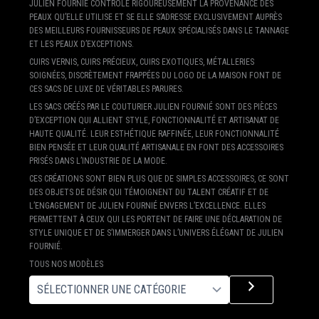
JULIEN FOURNIÉ CONTRÔLE RIGOUREUSEMENT LA PROVENANCE DES
PEAUX QU’ELLE UTILISE ET SE ELLE S’ADRESSE EXCLUSIVEMENT AUPRÈS
DES MEILLEURS FOURNISSEURS DE PEAUX SPÉCIALISÉS DANS LE TANNAGE
ET LES PEAUX D’EXCEPTIONS.
CUIRS VERNIS, CUIRS PRÉCIEUX, CUIRS EXOTIQUES, MÉTALLERIES
SOIGNÉES, DISCRÈTEMENT FRAPPÉES DU LOGO DE LA MAISON FONT DE
CES SACS DE LUXE DE VÉRITABLES PARURES.
LES SACS CRÉÉS PAR LE COUTURIER JULIEN FOURNIÉ SONT DES PIÈCES
D’EXCEPTION QUI ALLIENT STYLE, FONCTIONNALITÉ ET ARTISANAT DE
HAUTE QUALITÉ. LEUR ESTHÉTIQUE RAFFINÉE, LEUR FONCTIONNALITÉ
BIEN PENSÉE ET LEUR QUALITÉ ARTISANALE EN FONT DES ACCESSOIRES
PRISÉS DANS L’INDUSTRIE DE LA MODE.
CES CRÉATIONS SONT BIEN PLUS QUE DE SIMPLES ACCESSOIRES, CE SONT
DES OBJETS DE DÉSIR QUI TÉMOIGNENT DU TALENT CRÉATIF ET DE
L’ENGAGEMENT DE JULIEN FOURNIÉ ENVERS L’EXCELLENCE. ELLES
PERMETTENT À CEUX QUI LES PORTENT DE FAIRE UNE DÉCLARATION DE
STYLE UNIQUE ET DE S’IMMERGER DANS L’UNIVERS ÉLÉGANT DE JULIEN
FOURNIÉ.
TOUS NOS MODÈLES
S
É
L