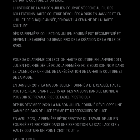
LA HAUTE COUTURE ET DU LUXE.
L’HISTOIRE DE LA MAISON JULIEN FOURNIÉ S’ÉGRÈNE AU FIL DES
COLLECTIONS HAUTE COUTURE DÉVOILÉES À PARIS EN JANVIER ET EN
JUILLET DE CHAQUE ANNÉE, PENDANT LA SEMAINE DE LA HAUTE
COUTURE.
DÈS SA PREMIÈRE COLLECTION JULIEN FOURNIÉ EST RÉCOMPENSÉ ET
DEVIENT LE LAURÉAT DU GRAND PRIX DE LA CRÉATION DE LA VILLE DE
PARIS.
POUR SA QUATRIÈME COLLECTION HAUTE COUTURE, EN JANVIER 2011,
JULIEN FOURNIÉ DÉFILÉ POUR LA PREMIÈRE FOIS SOUS SON NOM DANS
LE CALENDRIER OFFICIEL DE LA FÉDÉRATION DE LA HAUTE COUTURE ET
DE LA MODE.
EN JANVIER 2017, LA MAISON JULIEN FOURNIÉ A ÉTÉ CLASSÉE HAUTE
COUTURE REJOIGNANT LES 15 AUTRES MAISONS DANS LE MONDE À
POUVOIR SE PRÉVALOIR DE CE LABEL PRESTIGIEUX..
DEPUIS DÉCEMBRE 2020, LA MAISON JULIEN FOURNIÉ DÉVELOPPE UNE
GAMME DE SACS DE LUXE FEMME ET D’ACCESSOIRES DE LUXE.
EN AVRIL 2023, LA PREMIÈRE RÉTROSPECTIVE DU TRAVAIL DE JULIEN
FOURNIÉ EST PROPOSÉE DANS UNE EXPOSITION AU SCAD LACOSTE «
HAUTE COUTURE UN POINT C’EST TOUT ! ».
LA BOUTIQUE