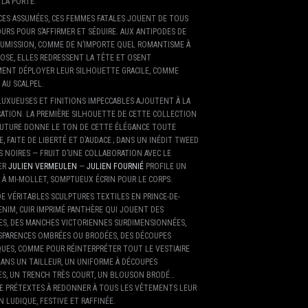
 LA PORTE.
CES ASSUMÉES, CES FEMMES FATALES JOUENT DE TOUS
URS POUR S’AFFIRMER ET SÉDUIRE. AUX ANTIPODES DE
UMISSION, COMME DE N’IMPORTE QUEL ROMANTISME À
ROSE, ELLES REDRESSENT LA TÊTE ET OSENT
ENT DÉPLOYER LEUR SILHOUETTE GRACILE, COMME
AU SCALPEL.
LUXUEUSES ET FINITIONS IMPECCABLES AJOUTENT À LA
CATION. LA PREMIÈRE SILHOUETTE DE CETTE COLLECTION
UTURE DONNE LE TON DE CETTE ÉLÉGANCE TOUTE
E, FAITE DE LIBERTÉ ET D’AUDACE ; DANS UN INÉDIT TWEED
 NOIRES — FRUIT D’UNE COLLABORATION AVEC LE
ER
JULIEN VERMEULEN
—
JULIEN FOURNIÉ
PROFILE UN
 À MI-MOLLET, SOMPTUEUX ÉCRIN POUR LE CORPS.
E VÉRITABLES SCULPTURES TEXTILES EN PRINCE-DE-
ENIM, CUIR IMPRIMÉ PANTHÈRE QUI JOUENT DES
ES, DES MANCHES VICTORIENNES SURDIMENSIONNÉES,
SPARENCES OMBRÉES OU BRODÉES, DES DÉCOUPES
UES, COMME POUR RÉINTERPRÉTER TOUT LE VESTIAIRE
DANS UN TAILLEUR, UN UNIFORME À DÉCOUPES
ES, UN TRENCH TRÈS COURT, UN BLOUSON BRODÉ…
E PRÉTEXTES À REDONNER À TOUS LES VÊTEMENTS LEUR
 LUDIQUE, FESTIVE ET RAFFINÉE.