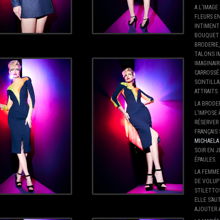
A L’IMAGE
FLEURS E
INTIMENT
BOUQUET 
BRODERIE,
TALONS I
IMAGINAI
CARROSSÉ.
SCINTILL
ATTRAITS.
LA BRODER
L’IMPOSE 
RÉSERVER 
FRANÇAIS 
MICHAEL
SOIR EN J
ÉPAULES.
LA FEMME 
DE VOLUPT
STILETTOS
ELLE S’A
AJOUTER 