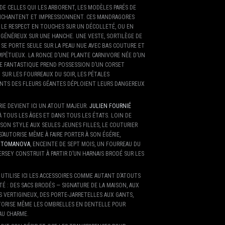
 DE CELLES QUI LES ARBORENT, LES MODÈLES PARÉS DE
NCHANTENT ET IMPRESSIONNENT. CES MANDRAGORES
 LE RESPECT EN TOUCHES SUR UN DÉCOLLETÉ, OU EN
GÉNÉREUX SUR UNE HANCHE. UNE VESTE, SORTILÈGE DE
 SE PORTE SEULE SUR LA PEAU NUE AVEC BAS COUTURE ET
MPÉTUEUX. LA RONCE D’UNE PLANTE CARNIVORE NÉE D’UN
RE FANTASTIQUE PREND POSSESSION D’UN CORSET
 SUR LES FOURREAUX DU SOIR, LES PÉTALES
ANTS DES FLEURS GÉANTES DÉPLOIENT LEURS DANGEREUX
IE DEVIENT ICI UN ATOUT MAJEUR.
JULIEN FOURNIÉ
À TOUS LES ÂGES ET DANS TOUS LES ÉTATS. LOIN DE
SON STYLE AUX SEULES JEUNES FILLES, LE COUTURIER
S’AUTORISE MÊME À FAIRE PORTER À SON ÉGÉRIE,
A TOMANOVA
, ENCEINTE DE SEPT MOIS, UN FOURREAU DU
ERSEY CONSTRUIT À PARTIR D’UN HARNAIS BRODÉ SUR LES
UTILISE ICI LES ACCESSOIRES COMME AUTANT D’ATOUTS
É : DES SACS BRODÉS — SIGNATURE DE LA MAISON, AUX
 VERTIGINEUX, DES PORTE-JARRETELLES AUX GANTS,
UTORISE MÊME LES OMBRELLES EN DENTELLE POUR
AU CHARME.