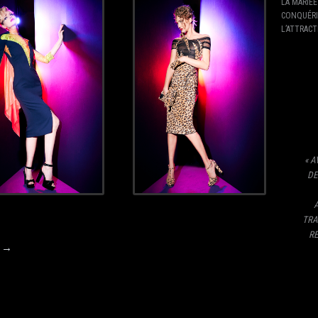
LA MARIÉE
CONQUÉRIR
L’ATTRAC
« A
DE
A
TRA
RE
S →