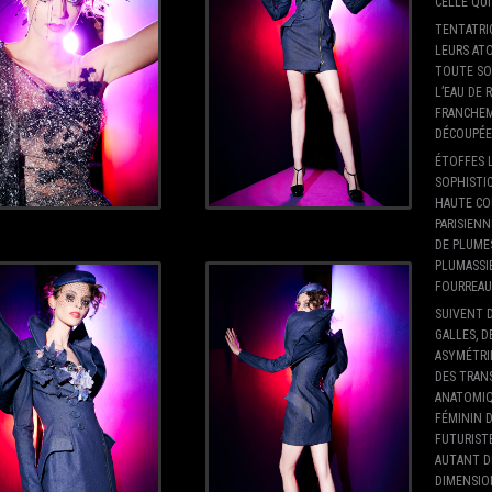
CELLE QUI
TENTATRI
LEURS ATO
TOUTE SO
L’EAU DE 
FRANCHEM
DÉCOUPÉE 
ÉTOFFES 
SOPHISTI
HAUTE CO
PARISIENN
DE PLUMES
PLUMASSI
FOURREAU
SUIVENT D
GALLES, D
ASYMÉTRI
DES TRAN
ANATOMIQ
FÉMININ 
FUTURIST
AUTANT D
DIMENSION