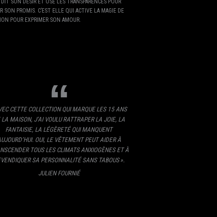
 DIT SON DÉSIR ET OSE LES TRANSPARENCES POUR
 SON PROMIS. C’EST ELLE QUI ACTIVE LA MAGIE DE
TION POUR EXPRIMER SON AMOUR.
VEC CETTE COLLECTION QUI MARQUE LES 15 ANS
 LA MAISON, J’AI VOULU RATTRAPER LA JOIE, LA
FANTAISIE, LA LÉGÈRETÉ QUI MANQUENT
UJOURD’HUI. OUI, LE VÊTEMENT PEUT AIDER À
NSCENDER TOUS LES CLIMATS ANXIOGÈNES ET À
VENDIQUER SA PERSONNALITÉ SANS TABOUS ».
JULIEN FOURNIÉ