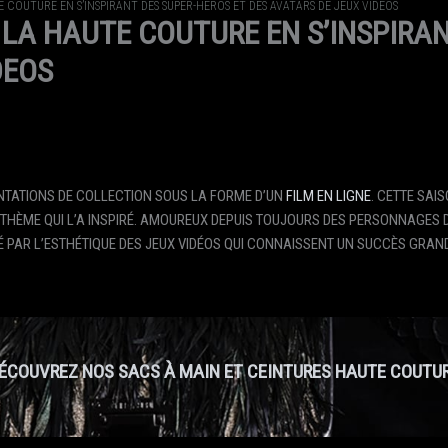
E COUTURE EN S’INSPIRANT DES SUPER-HÉROS ET DES AVATARS DE JEUX VIDEOS
 LA HAUTE COUTURE EN S’INSPIRA
DEOS
ENTATIONS DE COLLECTION SOUS LA FORME D’UN
FILM EN LIGNE
. CETTE SAI
U THÈME QUI L’A INSPIRÉ. AMOUREUX DEPUIS TOUJOURS DES PERSONNAGES 
É PAR L’ESTHÉTIQUE DES JEUX VIDÉOS QUI CONNAISSENT UN SUCCÈS GRAN
ÉCOUVREZ NOS SACS À MAIN ET CEINTURES HAUTE COUTU