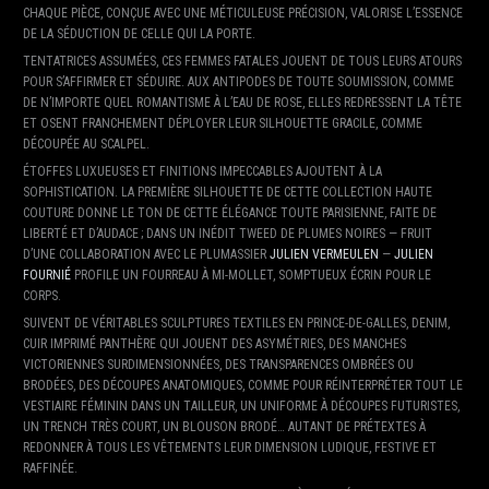
CHAQUE PIÈCE, CONÇUE AVEC UNE MÉTICULEUSE PRÉCISION, VALORISE L’ESSENCE
DE LA SÉDUCTION DE CELLE QUI LA PORTE.
TENTATRICES ASSUMÉES, CES FEMMES FATALES JOUENT DE TOUS LEURS ATOURS
POUR S’AFFIRMER ET SÉDUIRE. AUX ANTIPODES DE TOUTE SOUMISSION, COMME
DE N’IMPORTE QUEL ROMANTISME À L’EAU DE ROSE, ELLES REDRESSENT LA TÊTE
ET OSENT FRANCHEMENT DÉPLOYER LEUR SILHOUETTE GRACILE, COMME
DÉCOUPÉE AU SCALPEL.
ÉTOFFES LUXUEUSES ET FINITIONS IMPECCABLES AJOUTENT À LA
SOPHISTICATION. LA PREMIÈRE SILHOUETTE DE CETTE COLLECTION HAUTE
COUTURE DONNE LE TON DE CETTE ÉLÉGANCE TOUTE PARISIENNE, FAITE DE
LIBERTÉ ET D’AUDACE ; DANS UN INÉDIT TWEED DE PLUMES NOIRES — FRUIT
D’UNE COLLABORATION AVEC LE PLUMASSIER
JULIEN VERMEULEN
—
JULIEN
FOURNIÉ
PROFILE UN FOURREAU À MI-MOLLET, SOMPTUEUX ÉCRIN POUR LE
CORPS.
SUIVENT DE VÉRITABLES SCULPTURES TEXTILES EN PRINCE-DE-GALLES, DENIM,
CUIR IMPRIMÉ PANTHÈRE QUI JOUENT DES ASYMÉTRIES, DES MANCHES
VICTORIENNES SURDIMENSIONNÉES, DES TRANSPARENCES OMBRÉES OU
BRODÉES, DES DÉCOUPES ANATOMIQUES, COMME POUR RÉINTERPRÉTER TOUT LE
VESTIAIRE FÉMININ DANS UN TAILLEUR, UN UNIFORME À DÉCOUPES FUTURISTES,
UN TRENCH TRÈS COURT, UN BLOUSON BRODÉ… AUTANT DE PRÉTEXTES À
REDONNER À TOUS LES VÊTEMENTS LEUR DIMENSION LUDIQUE, FESTIVE ET
RAFFINÉE.