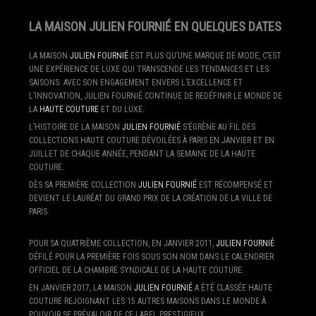
LA MAISON JULIEN FOURNIÉ EN QUELQUES DATES
LA MAISON
JULIEN FOURNIÉ
EST PLUS QU’UNE MARQUE DE MODE, C’EST
UNE EXPÉRIENCE DE LUXE QUI TRANSCENDE LES TENDANCES ET LES
SAISONS. AVEC SON ENGAGEMENT ENVERS L’EXCELLENCE ET
L’INNOVATION, JULIEN FOURNIÉ CONTINUE DE REDÉFINIR LE MONDE DE
LA
HAUTE COUTURE
ET DU LUXE.
L’HISTOIRE DE LA MAISON
JULIEN FOURNIÉ
S’ÉGRÈNE AU FIL DES
COLLECTIONS HAUTE COUTURE DÉVOILÉES À PARIS EN JANVIER ET EN
JUILLET DE CHAQUE ANNÉE, PENDANT LA SEMAINE DE LA HAUTE
COUTURE.
DÈS SA PREMIÈRE COLLECTION
JULIEN FOURNIÉ
EST RÉCOMPENSÉ ET
DEVIENT LE LAURÉAT DU GRAND PRIX DE LA CRÉATION DE LA VILLE DE
PARIS.
POUR SA QUATRIÈME COLLECTION, EN JANVIER 2011,
JULIEN FOURNIÉ
DÉFILÉ POUR LA PREMIÈRE FOIS SOUS SON NOM DANS LE CALENDRIER
OFFICIEL DE LA CHAMBRE SYNDICALE DE LA HAUTE COUTURE.
EN JANVIER 2017, LA MAISON
JULIEN FOURNIÉ
A ÉTÉ CLASSÉE HAUTE
COUTURE REJOIGNANT LES 15 AUTRES MAISONS DANS LE MONDE À
POUVOIR SE PRÉVALOIR DE CE LABEL PRESTIGIEUX..