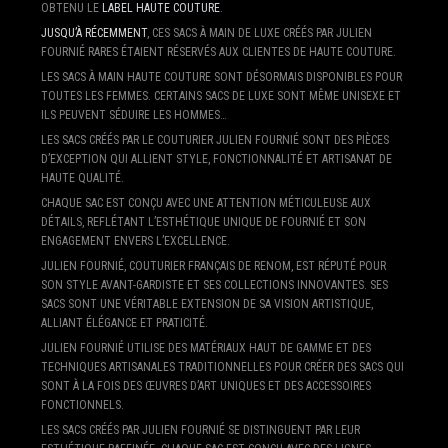
OBTENU LE
LABEL HAUTE COUTURE
.
JUSQU’À RÉCEMMENT
, CES SACS À MAIN DE LUXE CRÉÉS PAR JULIEN
FOURNIÉ RARES ÉTAIENT RÉSERVÉS AUX CLIENTES DE HAUTE COUTURE.
LES SACS À MAIN HAUTE COUTURE SONT DÉSORMAIS DISPONIBLES POUR
TOUTES LES FEMMES. CERTAINS SACS DE LUXE SONT MÊME UNISEXE ET
ILS PEUVENT SÉDUIRE LES HOMMES…
LES SACS CRÉÉS PAR LE COUTURIER JULIEN FOURNIÉ SONT DES PIÈCES
D’EXCEPTION QUI ALLIENT STYLE, FONCTIONNALITÉ ET ARTISANAT DE
HAUTE QUALITÉ.
CHAQUE SAC EST CONÇU AVEC UNE ATTENTION MÉTICULEUSE AUX
DÉTAILS, REFLÉTANT L’ESTHÉTIQUE UNIQUE DE FOURNIÉ ET SON
ENGAGEMENT ENVERS L’EXCELLENCE.
JULIEN FOURNIÉ, COUTURIER FRANÇAIS DE RENOM, EST RÉPUTÉ POUR
SON STYLE AVANT-GARDISTE ET SES COLLECTIONS INNOVANTES. SES
SACS SONT UNE VÉRITABLE EXTENSION DE SA VISION ARTISTIQUE,
ALLIANT ÉLÉGANCE ET PRATICITÉ.
JULIEN FOURNIÉ UTILISE DES MATÉRIAUX HAUT DE GAMME ET DES
TECHNIQUES ARTISANALES TRADITIONNELLES POUR CRÉER DES SACS QUI
SONT À LA FOIS DES ŒUVRES D’ART UNIQUES ET DES ACCESSOIRES
FONCTIONNELS.
LES SACS CRÉÉS PAR JULIEN FOURNIÉ SE DISTINGUENT PAR LEUR