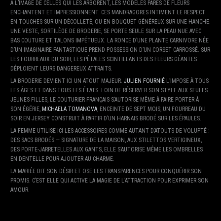
A L’IMAGE DE CELLES QUI LES ARBORENT, LES MODÈLES PARÉS DE FLEURS
ENCHANTENT ET IMPRESSIONNENT. CES MANDRAGORES INTIMENT LE RESPECT
EN TOUCHES SUR UN DÉCOLLETÉ, OU EN BOUQUET GÉNÉREUX SUR UNE HANCHE.
UNE VESTE, SORTILÈGE DE BRODERIE, SE PORTE SEULE SUR LA PEAU NUE AVEC
BAS COUTURE ET TALONS IMPÉTUEUX. LA RONCE D’UNE PLANTE CARNIVORE NÉE
D’UN IMAGINAIRE FANTASTIQUE PREND POSSESSION D’UN CORSET CARROSSÉ. SUR
LES FOURREAUX DU SOIR, LES PÉTALES SCINTILLANTS DES FLEURS GÉANTES
DÉPLOIENT LEURS DANGEREUX ATTRAITS.
LA BRODERIE DEVIENT ICI UN ATOUT MAJEUR.
JULIEN FOURNIÉ
L’IMPOSE À TOUS
LES ÂGES ET DANS TOUS LES ÉTATS. LOIN DE RÉSERVER SON STYLE AUX SEULES
JEUNES FILLES, LE COUTURIER FRANÇAIS S’AUTORISE MÊME À FAIRE PORTER À
SON ÉGÉRIE,
MICHAELA TOMANOVA
, ENCEINTE DE SEPT MOIS, UN FOURREAU DU
SOIR EN JERSEY CONSTRUIT À PARTIR D’UN HARNAIS BRODÉ SUR LES ÉPAULES.
LA FEMME UTILISE ICI LES ACCESSOIRES COMME AUTANT D’ATOUTS DE VOLUPTÉ :
DES SACS BRODÉS — SIGNATURE DE LA MAISON, AUX STILETTOS VERTIGINEUX,
DES PORTE-JARRETELLES AUX GANTS, ELLE S’AUTORISE MÊME LES OMBRELLES
EN DENTELLE POUR AJOUTER AU CHARME.
LA MARIÉE DIT SON DÉSIR ET OSE LES TRANSPARENCES POUR CONQUÉRIR SON
PROMIS. C’EST ELLE QUI ACTIVE LA MAGIE DE L’ATTRACTION POUR EXPRIMER SON
AMOUR.