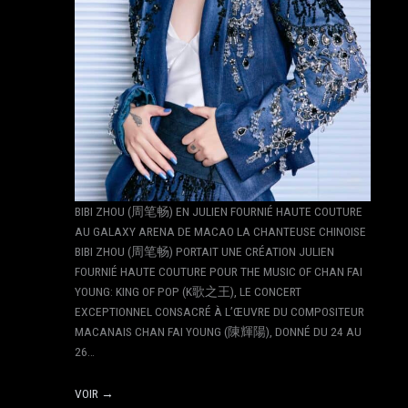
BIBI ZHOU (周笔畅) EN JULIEN FOURNIÉ HAUTE COUTURE
AU GALAXY ARENA DE MACAO LA CHANTEUSE CHINOISE
BIBI ZHOU (周笔畅) PORTAIT UNE CRÉATION JULIEN
FOURNIÉ HAUTE COUTURE POUR THE MUSIC OF CHAN FAI
YOUNG: KING OF POP (K歌之王), LE CONCERT
EXCEPTIONNEL CONSACRÉ À L’ŒUVRE DU COMPOSITEUR
MACANAIS CHAN FAI YOUNG (陳輝陽), DONNÉ DU 24 AU
26…
VOIR →