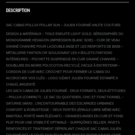
DESCRIPTION
SAC CABAS POLLUX POLLAR SUN – JULIEN FOURNIÉ HAUTE COUTURE
DESIGN & MATÉRIAUX – TOILE ENDUITE LIGHT GOLD, SÉRIGRAPHIÉE DU
MONOGRAMME HEXAGON (IMPRESSION BLANC SOIE) – CUIR DE VEAU
GRAINÉ CHANVRE POUR LA DOUBLE ANSE ET LES RENFORTS DE BASE –
MÉTALLERIE FINITION OR SOULIGNANT LES 4 ŒILLETS FINITIONS
INTÉRIEURES – POCHETTE SUSPENDUE EN CUIR GRAINÉ CHANVRE –
DOUBLURE EN MOIRE POLYCOTON RECYCLÉ, FACILE À ENTRETENIR –
CORDON DE CUIR AVEC CROCHET POUR FERMER LE CABAS OU
ACCROCHER VOS CLÉS – LOGO GÉANT JULIEN FOURNIÉ ESTAMPÉ À
CHAUD, ARGENTÉ
LES SACS CABAS DE JULIEN FOURNIÉ : DEUX FORMATS, DEUX ATTITUDES
– POLLUX (COMPACT) : LE SAC DU QUOTIDIEN, CHIC ET FONCTIONNEL –
SATURNE (MAXI) : L’INCONTOURNABLE DES ESCAPADES URBAINES
CONFORT & ROBUSTESSE – DEUX PORTÉS (ÉPAULE LIBRE MÊME AVEC
MANTEAU, PORTÉ MAIN ÉLÉGANT) – GRANDES ANSES EN CUIR ET FOND
PLAT POUR UNE STABILITÉ OPTIMALE – SURPIQÛRES SELLIER, RIVETS
RENFORCÉS ET TRAITEMENT DÉPERLANT CHAQUE SAC CABAS JULIEN
FOURNIÉ EST LE FRUIT D’UN ÉQUILIBRE PARFAIT ENTRE SAVOIR-FAIRE