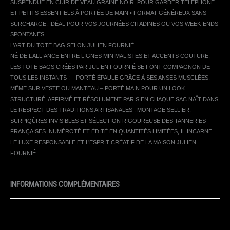
SUSPENDUE EN CUIR DE VEAU GRAINÉ NOIR, POUR GARDER TÉLÉPHONE
ET PETITS ESSENTIELS À PORTÉE DE MAIN • FORMAT GÉNÉREUX SANS
SURCHARGE, IDÉAL POUR VOS JOURNÉES CITADINES OU VOS WEEK-ENDS
SPONTANÉS
L’ART DU TOTE BAG SELON JULIEN FOURNIÉ
NÉ DE L’ALLIANCE ENTRE LIGNES MINIMALISTES ET ACCENTS COUTURE,
LES TOTE BAGS CRÉÉS PAR JULIEN FOURNIÉ SE FONT COMPAGNON DE
TOUS LES INSTANTS : – PORTÉ ÉPAULE GRÂCE À SES ANSES MUSCLÉES,
MÊME SUR VESTE OU MANTEAU – PORTÉ MAIN POUR UN LOOK
STRUCTURÉ, AFFIRMÉ ET RÉSOLUMENT PARISIEN CHAQUE SAC NAÎT DANS
LE RESPECT DES TRADITIONS ARTISANALES : MONTAGE SELLIER,
SURPIQÛRES INVISIBLES ET SÉLECTION RIGOUREUSE DES TANNERIES
FRANÇAISES. NUMÉROTÉ ET ÉDITÉ EN QUANTITÉS LIMITÉES, IL INCARNE
LE LUXE RESPONSABLE ET L’ESPRIT CRÉATIF DE LA MAISON JULIEN
FOURNIÉ.
INFORMATIONS COMPLÉMENTAIRES
DIMENSIONS
150 × 370 × 370 CM