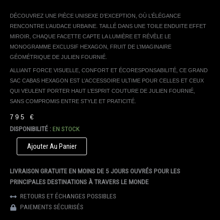
DÉCOUVREZ UNE PIÈCE UNISEXE D’EXCEPTION, OÙ L’ÉLÉGANCE
RENCONTRE L’AUDACE URBAINE. TAILLÉ DANS UNE TOILE ENDUITE EFFET
MIROIR, CHAQUE FACETTE CAPTE LA LUMIÈRE ET RÉVÈLE LE
MONOGRAMME EXCLUSIF HEXAGON, FRUIT DE L’IMAGINAIRE
GÉOMÉTRIQUE DE JULIEN FOURNIÉ.
ALLIANT FORCE VISUELLE, CONFORT ET ÉCORESPONSABILITÉ, CE GRAND
SAC CABAS HEXAGON EST L’ACCESSOIRE ULTIME POUR CELLES ET CEUX
QUI VEULENT PORTER HAUT L’ESPRIT COUTURE DE JULIEN FOURNIÉ,
SANS COMPROMIS ENTRE STYLE ET PRATICITÉ.
795
€
DISPONIBILITÉ :
EN STOCK
QUANTITÉ
Ajouter Au Panier
DE
TOTE
LIVRAISON GRATUITE EN MOINS DE 5 JOURS OUVRÉS POUR LES
BAG
SATURNE
PRINCIPALES DESTINATIONS À TRAVERS LE MONDE
DARK
RETOURS ET ÉCHANGES POSSIBLES
MIRROR
PAIEMENTS SÉCURISÉS