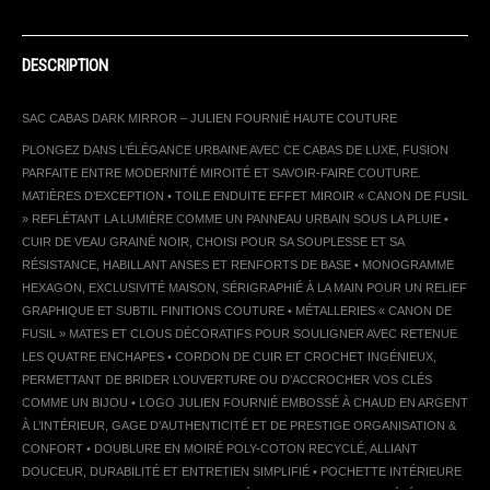
DESCRIPTION
SAC CABAS DARK MIRROR – JULIEN FOURNIÉ HAUTE COUTURE
PLONGEZ DANS L’ÉLÉGANCE URBAINE AVEC CE CABAS DE LUXE, FUSION
PARFAITE ENTRE MODERNITÉ MIROITÉ ET SAVOIR-FAIRE COUTURE.
MATIÈRES D’EXCEPTION • TOILE ENDUITE EFFET MIROIR « CANON DE FUSIL
» REFLÉTANT LA LUMIÈRE COMME UN PANNEAU URBAIN SOUS LA PLUIE •
CUIR DE VEAU GRAINÉ NOIR, CHOISI POUR SA SOUPLESSE ET SA
RÉSISTANCE, HABILLANT ANSES ET RENFORTS DE BASE • MONOGRAMME
HEXAGON, EXCLUSIVITÉ MAISON, SÉRIGRAPHIÉ À LA MAIN POUR UN RELIEF
GRAPHIQUE ET SUBTIL FINITIONS COUTURE • MÉTALLERIES « CANON DE
FUSIL » MATES ET CLOUS DÉCORATIFS POUR SOULIGNER AVEC RETENUE
LES QUATRE ENCHAPES • CORDON DE CUIR ET CROCHET INGÉNIEUX,
PERMETTANT DE BRIDER L’OUVERTURE OU D’ACCROCHER VOS CLÉS
COMME UN BIJOU • LOGO JULIEN FOURNIÉ EMBOSSÉ À CHAUD EN ARGENT
À L’INTÉRIEUR, GAGE D’AUTHENTICITÉ ET DE PRESTIGE ORGANISATION &
CONFORT • DOUBLURE EN MOIRÉ POLY-COTON RECYCLÉ, ALLIANT
DOUCEUR, DURABILITÉ ET ENTRETIEN SIMPLIFIÉ • POCHETTE INTÉRIEURE