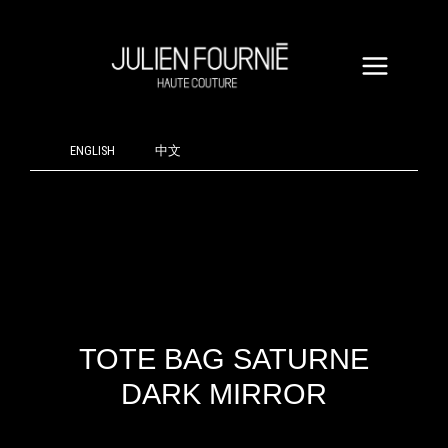
ALLER
TOTE
AU
BAG
CONTENU
SATURNE
DARK
MIRROR
ENGLISH
中文
TOTE BAG SATURNE
DARK MIRROR