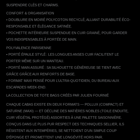
SUSPENDRE CLÉS ET CHARMS.
CONFORT & ORGANISATION
• DOUBLURE EN MOIRÉ POLYCOTON RECYCLÉ, ALLIANT DURABILITÉ ÉCO-
RESPONSABLE ET ÉLÉGANCE SATINÉE.
• POCHETTE INTÉRIEURE SUSPENDUE EN CUIR GRAINÉ, POUR GARDER
VOS INDISPENSABLES À PORTÉE DE MAIN.
POLYVALENCE PARISIENNE
• PORTÉ ÉPAULE STYLÉ : LES LONGUES ANSES CUIR FACILITENT LE
PORTER MÊME SUR UN MANTEAU.
• PORTÉ MAIN ASSURÉ : SA SILHOUETTE GÉNÉREUSE SE TIENT AVEC
GRÂCE GRÂCE AUX RENFORTS DE BASE.
• FORMAT MAXI PENSÉ POUR L’ULTRA-QUOTIDIEN, DU BUREAU AUX
ESCAPADES WEEK-END.
LA COLLECTION DE TOTE BAGS CRÉÉS PAR JULIEN FOURNIÉ
CHAQUE CABAS EXISTE EN DEUX FORMATS — POLLUX (COMPACT) ET
SATURNE (MAXI) — ET DÉCLINE DES MATIÈRES NOBLES (TOILE ENDUITE,
CUIR VÉGÉTAL PROTÉGÉ) ASSORTIES À UNE PALETTE SAISONNIÈRE.
CONÇUS DANS LE PLUS PUR RESPECT DES TECHNIQUES SELLIER, ILS
RÉSISTENT AUX INTEMPÉRIES, SE NETTOIENT D’UN SIMPLE COUP
D’ÉPONGE ET PROMETTENT UNE LONGÉVITÉ HORS PAIR.