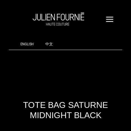
ALLER
TOTE
AU
BAG
CONTENU
SATURNE
MIDNIGHT
BLACK
ENGLISH
中文
TOTE BAG SATURNE
MIDNIGHT BLACK