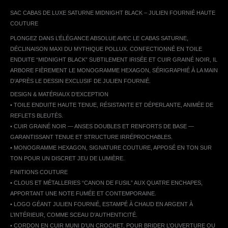
SAC CABAS DE LUXE SATURNE MIDNIGHT BLACK – JULIEN FOURNIÉ HAUTE
COUTURE
PLONGEZ DANS L’ÉLÉGANCE ABSOLUE AVEC LE CABAS SATURNE,
DÉCLINAISON MAXI DU MYTHIQUE POLLUX. CONFECTIONNÉ EN TOILE
ENDUITE “MIDNIGHT BLACK” SUBTILEMENT IRISÉE ET CUIR GRAINÉ NOIR, IL
ARBORE FIÈREMENT LE MONOGRAMME HEXAGON, SÉRIGRAPHIÉ À LA MAIN
D’APRÈS LE DESSIN EXCLUSIF DE JULIEN FOURNIÉ.
DESIGN & MATÉRIAUX D’EXCEPTION
• TOILE ENDUITE HAUTE TENUE, RÉSISTANTE ET DÉPERLANTE, ANIMÉE DE
REFLETS BLEUTÉS.
• CUIR GRAINÉ NOIR — ANSES DOUBLES ET RENFORTS DE BASE —
GARANTISSANT TENUE ET STRUCTURE IRRÉPROCHABLES.
• MONOGRAMME HEXAGON, SIGNATURE COUTURE, APPOSÉ EN TON SUR
TON POUR UN DISCRET JEU DE LUMIÈRE.
FINITIONS COUTURE
• CLOUS ET MÉTALLERIES “CANON DE FUSIL” AUX QUATRE ENCHAPES,
APPORTANT UNE NOTE FUMÉE ET CONTEMPORAINE.
• LOGO GÉANT JULIEN FOURNIÉ, ESTAMPÉ À CHAUD EN ARGENT À
L’INTÉRIEUR, COMME SCEAU D’AUTHENTICITÉ.
• CORDON EN CUIR MUNI D’UN CROCHET, POUR BRIDER L’OUVERTURE OU