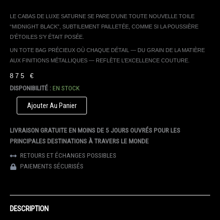
LE CABAS DE LUXE SATURNE SE PARE D’UNE TOUTE NOUVELLE TOILE
“MIDNIGHT BLACK”, SUBTILEMENT PAILLETÉE, COMME SI LA POUSSIÈRE
D’ÉTOILES S’Y ÉTAIT POSÉE.
UN TOTE BAG PRÉCIEUX OÙ CHAQUE DÉTAIL — DU GRAIN DE LA MATIÈRE
AUX FINITIONS MÉTALLIQUES — REFLÈTE L’EXCELLENCE COUTURE.
875
€
DISPONIBILITÉ :
EN STOCK
QUANTITÉ
Ajouter Au Panier
DE
TOTE
LIVRAISON GRATUITE EN MOINS DE 5 JOURS OUVRÉS POUR LES
BAG
SATURNE
PRINCIPALES DESTINATIONS À TRAVERS LE MONDE
MIDNIGHT
RETOURS ET ÉCHANGES POSSIBLES
BLACK
PAIEMENTS SÉCURISÉS
DESCRIPTION