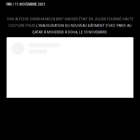
PAR
/
11 NOVEMBRE 2021
SON ALTESSE SHEIKHA MOZA BINT NASSER ÉTAIT EN JULIEN FOURNIÉ HAUTE
COUTURE POUR
L’INAUGURATION DU NOUVEAU BÂTIMENT D’HEC PARIS AU
QATAR À MSHEIREB À DOHA, LE 10 NOVEMBRE
.
VOIR CETTE PUBLICATION SUR INSTAGRAM