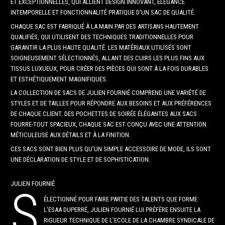
ET EXCEPTIONNELLES, QUI ALLIENT DESIGN INNOVANT, ÉLÉGANCE
INTEMPORELLE ET FONCTIONNALITÉ PRATIQUE D’UN SAC DE QUALITÉ.
CHAQUE SAC EST FABRIQUÉ À LA MAIN PAR DES ARTISANS HAUTEMENT
QUALIFIÉS, QUI UTILISENT DES TECHNIQUES TRADITIONNELLES POUR
GARANTIR LA PLUS HAUTE QUALITÉ. LES MATÉRIAUX UTILISÉS SONT
SOIGNEUSEMENT SÉLECTIONNÉS, ALLANT DES CUIRS LES PLUS FINS AUX
TISSUS LUXUEUX, POUR CRÉER DES PIÈCES QUI SONT À LA FOIS DURABLES
ET ESTHÉTIQUEMENT MAGNIFIQUES.
LA COLLECTION DE SACS DE JULIEN FOURNIÉ COMPREND UNE VARIÉTÉ DE
STYLES ET DE TAILLES POUR RÉPONDRE AUX BESOINS ET AUX PRÉFÉRENCES
DE CHAQUE CLIENT. DES POCHETTES DE SOIRÉE ÉLÉGANTES AUX SACS
FOURRE-TOUT SPACIEUX, CHAQUE SAC EST CONÇU AVEC UNE ATTENTION
MÉTICULEUSE AUX DÉTAILS ET À LA FINITION.
CES SACS SONT BIEN PLUS QU’UN SIMPLE ACCESSOIRE DE MODE, ILS SONT
UNE DÉCLARATION DE STYLE ET DE SOPHISTICATION.
JULIEN FOURNIÉ
S
ÉLECTIONNÉ POUR FAIRE PARTIE DES TALENTS QUE FORME
L’ESAA DUPERRÉ, JULIEN FOURNIÉ LUI PRÉFÈRE ENSUITE LA
RIGUEUR TECHNIQUE DE L’ECOLE DE LA CHAMBRE SYNDICALE DE