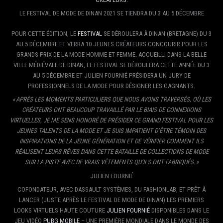
LE FESTIVAL DE MODE DE DINAN 2021 SE TIENDRA DU 3 AU 5 DÉCEMBRE
POUR CETTE ÉDITION, LE
FESTIVAL
SE DÉROULERA À DINAN (BRETAGNE) DU 3
AU 5 DÉCEMBRE ET VERRA 10 JEUNES CRÉATEURS CONCOURIR POUR LES
GRANDS PRIX DE LA MODE HOMME ET FEMME. ACCUEILLI DANS LA BELLE
VILLE MÉDIÉVALE DE DINAN, LE FESTIVAL SE DÉROULERA CETTE ANNÉE DU 3
AU 5 DÉCEMBRE ET JULIEN FOURNIÉ PRÉSIDERA UN JURY DE
PROFESSIONNELS DE LA MODE POUR DÉSIGNER LES GAGNANTS.
« APRÈS LES MOMENTS PARTICULIERS QUE NOUS AVONS TRAVERSÉS, OÙ LES
CRÉATEURS ONT BEAUCOUP TRAVAILLÉ PAR LE BIAIS DE CONNEXIONS
VIRTUELLES, JE ME SENS HONORÉ DE PRÉSIDER CE GRAND FESTIVAL POUR LES
JEUNES TALENTS DE LA MODE ET JE SUIS IMPATIENT D’ÊTRE TÉMOIN DES
INSPIRATIONS DE LA JEUNE GÉNÉRATION ET DE VÉRIFIER COMMENT ILS
RÉALISENT LEURS RÊVES DANS CETTE BATAILLE DE COLLECTIONS DE MODE
SUR LA PISTE AVEC DE VRAIS VÊTEMENTS QU’ILS ONT FABRIQUÉS. »
JULIEN FOURNIÉ
COFONDATEUR, AVEC DASSAULT SYSTÈMES, DU FASHIONLAB, ET PRÊT À
LANCER (JUSTE APRÈS LE FESTIVAL DE MODE DE DINAN) LES PREMIERS
LOOKS VIRTUELS HAUTE COUTURE
JULIEN FOURNIÉ
DISPONIBLES DANS LE
JEU VIDÉO
PUBG MOBILE
– UNE PREMIÈRE MONDIALE DANS LE MONDE DES