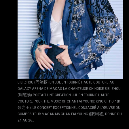
BIBI ZHOU (周笔畅) EN JULIEN FOURNIÉ HAUTE COUTURE AU
GALAXY ARENA DE MACAO LA CHANTEUSE CHINOISE BIBI ZHOU
(周笔畅) PORTAIT UNE CRÉATION JULIEN FOURNIÉ HAUTE
COUTURE POUR THE MUSIC OF CHAN FAI YOUNG: KING OF POP (K
歌之王), LE CONCERT EXCEPTIONNEL CONSACRÉ À L’ŒUVRE DU
COMPOSITEUR MACANAIS CHAN FAI YOUNG (陳輝陽), DONNÉ DU
24 AU 26…