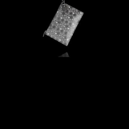
É
D
E
T
O
T
E
B
A
G
S
A
T
U
R
N
E
D
A
R
K
M