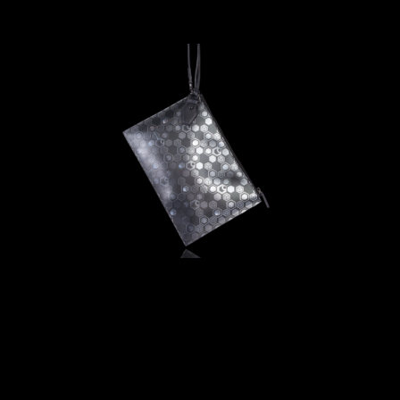
A
N
T
I
T
É
D
E
T
O
T
E
B
A
G
S
A
T
U
R
N
E
D