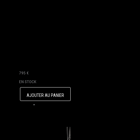
795
€
EN STOCK
AJOUTER AU PANIER
Q
U
A
N
T
I
T