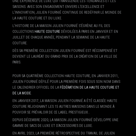
UNE EXPÉRIENCE DE LUXE QUI TRANSCENDE LES TENDANCES ET LES
SAISONS. AVEC SON ENGAGEMENT ENVERS L’EXCELLENCE ET
L’INNOVATION, JULIEN FOURNIÉ CONTINUE DE REDÉFINIR LE MONDE DE
LA HAUTE COUTURE ET DU LUXE.
L’HISTOIRE DE LA MAISON JULIEN FOURNIÉ S’ÉGRÈNE AU FIL DES
COLLECTIONS
HAUTE COUTURE
DÉVOILÉES À PARIS EN JANVIER ET EN
JUILLET DE CHAQUE ANNÉE, PENDANT LA SEMAINE DE LA HAUTE
COUTURE.
DÈS SA PREMIÈRE COLLECTION JULIEN FOURNIÉ EST RÉCOMPENSÉ ET
DEVIENT LE LAURÉAT DU GRAND PRIX DE LA CRÉATION DE LA VILLE DE
PARIS.
POUR SA QUATRIÈME COLLECTION HAUTE COUTURE, EN JANVIER 2011,
JULIEN FOURNIÉ DÉFILÉ POUR LA PREMIÈRE FOIS SOUS SON NOM DANS
LE CALENDRIER OFFICIEL DE LA
FÉDÉRATION DE LA HAUTE COUTURE ET
DE LA MODE
.
EN JANVIER 2017, LA MAISON JULIEN FOURNIÉ A ÉTÉ CLASSÉE HAUTE
COUTURE REJOIGNANT LES 15 AUTRES MAISONS DANS LE MONDE À
POUVOIR SE PRÉVALOIR DE CE LABEL PRESTIGIEUX..
DEPUIS DÉCEMBRE 2020, LA MAISON JULIEN FOURNIÉ DÉVELOPPE UNE
GAMME DE SACS DE LUXE ET D’ACCESSOIRES DE LUXE.
EN AVRIL 2023, LA PREMIÈRE RÉTROSPECTIVE DU TRAVAIL DE JULIEN