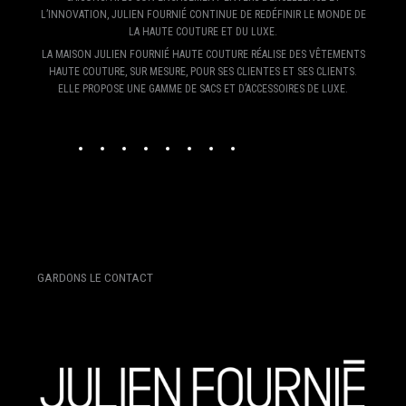
L’INNOVATION, JULIEN FOURNIÉ CONTINUE DE REDÉFINIR LE MONDE DE
LA HAUTE COUTURE ET DU LUXE.
LA MAISON JULIEN FOURNIÉ HAUTE COUTURE RÉALISE DES VÊTEMENTS
HAUTE COUTURE, SUR MESURE, POUR SES CLIENTES ET SES CLIENTS.
ELLE PROPOSE UNE GAMME DE SACS ET D’ACCESSOIRES DE LUXE.
I
T
T
Y
V
P
E
F
N
W
I
O
I
I
-
A
S
I
K
U
M
N
M
C
T
T
T
T
E
T
A
E
A
T
O
U
O
E
I
B
G
E
K
B
R
L
O
R
R
E
E
O
GARDONS LE CONTACT
A
S
K
M
T