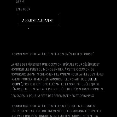
I
385
€
R
EN STOCK
R
O
AJOUTER AU PANIER
R
Q
U
A
N
T
I
LES CADEAUX POUR LA FÊTE DES PÈRES SIGNÉS JULIEN FOURNIÉ
T
É
LA FÊTE DES PÈRES EST UNE OCCASION SPÉCIALE POUR CÉLÉBRER ET
D
HONORER LES PÈRES DU MONDE ENTIER. À CETTE OCCASION, DE
E
NOMBREUX ENFANTS CHERCHENT LE CADEAU POUR LA FÊTE DES PÈRES
P
PARFAIT POUR EXPRIMER LEUR AMOUR ET LEUR GRATITUDE.
JULIEN
O
FOURNIÉ
, PROPOSE OPTIONS ÉLÉGANTES ET SOPHISTIQUÉES QUI SE
C
DÉMARQUENT DES CADEAUX POUR LE FÊTE DES PÈRES TRADITIONNELS.
H
DES CADEAUX POUR LA FÊTE DES PÈRES RAFFINÉS ET ORIGINAUX
E
T
LES CADEAUX POUR LA FÊTE DES PÈRES CRÉÉS JULIEN FOURNIÉ SE
T
DISTINGUENT PAR LEUR RAFFINEMENT ET LEUR ORIGINALITÉ. UN PÈRE
E
RECEVANT UNE PIÈCE UNIQUE SIGNÉE JULIEN FOURNIÉ SE SENTIRA