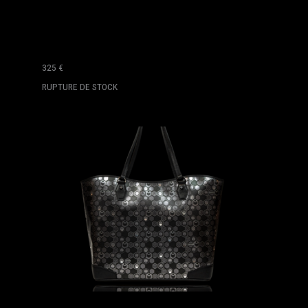
E
E
P
B
L
325
€
A
RUPTURE DE STOCK
C
K