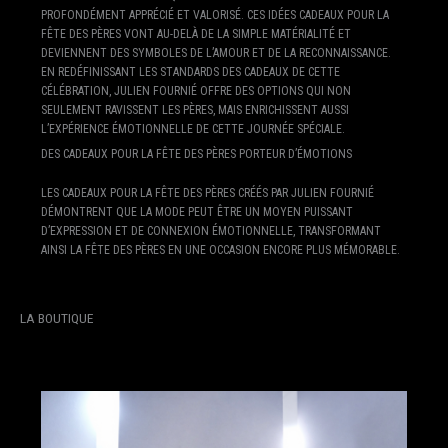
P
PROFONDÉMENT APPRÉCIÉ ET VALORISÉ. CES IDÉES CADEAUX POUR LA
L
FÊTE DES PÈRES VONT AU-DELÀ DE LA SIMPLE MATÉRIALITÉ ET
U
DEVIENNENT DES SYMBOLES DE L’AMOUR ET DE LA RECONNAISSANCE.
T
EN REDÉFINISSANT LES STANDARDS DES CADEAUX DE CETTE
O
CÉLÉBRATION, JULIEN FOURNIÉ OFFRE DES OPTIONS QUI NON
N
SEULEMENT RAVISSENT LES PÈRES, MAIS ENRICHISSENT AUSSI
M
L’EXPÉRIENCE ÉMOTIONNELLE DE CETTE JOURNÉE SPÉCIALE.
I
DES CADEAUX POUR LA FÊTE DES PÈRES PORTEUR D’ÉMOTIONS
D
N
LES CADEAUX POUR LA FÊTE DES PÈRES CRÉÉS PAR JULIEN FOURNIÉ
I
DÉMONTRENT QUE LA MODE PEUT ÊTRE UN MOYEN PUISSANT
G
D’EXPRESSION ET DE CONNEXION ÉMOTIONNELLE, TRANSFORMANT
H
AINSI LA FÊTE DES PÈRES EN UNE OCCASION ENCORE PLUS MÉMORABLE.
T
B
L
LA BOUTIQUE
A
C
K