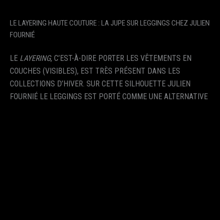
LE LAYERING HAUTE COUTURE : LA JUPE SUR LEGGINGS CHEZ JULIEN
FOURNIÉ
LE
LAYERING
, C’EST-À-DIRE PORTER LES VÊTEMENTS EN
COUCHES (VISIBLES), EST TRÈS PRÉSENT DANS LES
COLLECTIONS D’HIVER. SUR CETTE SILHOUETTE JULIEN
FOURNIÉ LE LEGGINGS EST PORTÉ COMME UNE ALTERNATIVE
AU COLLANT. LE LAYERING, ÇA FONCTIONNE AUSSI AVEC UN
PANTALON PRÈS DU CORPS ET UNE JUPE PLUS
ÉVASÉE, RETENONS SURTOUT L’IDÉE DE STRATES ET DE TON
SUR TON.
LIRE L’ARTICLE COMPLET
LA BOUTIQUE