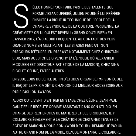
S
ÉLECTIONNÉ POUR FAIRE PARTIE DES TALENTS QUE
FORME L’ESAA DUPERRÉ, JULIEN FOURNIÉ LUI PRÉFÈRE
ENSUITE LA RIGUEUR TECHNIQUE DE L’ECOLE DE LA
CHAMBRE SYNDICALE DE LA COUTURE PARISIENNE. LA
CRÉATIVITÉ ? CELUI QUI EST DEVENU « GRAND COUTURIER » EN
JANVIER 2017, L’A D’ABORD FRÉQUENTÉE AU CONTACT DES PLUS
GRANDS NOMS EN MULTIPLIANT LES STAGES PENDANT SON
PARCOURS D’ÉTUDES. EN PASSANT NOTAMMENT CHEZ CHRISTIAN
DIOR, MAIS AUSSI CHEZ GIVENCHY (À L’ÉPOQUE OÙ ALEXANDER
MCQUEEN EST DIRECTEUR ARTISTIQUE DE LA MAISON), CHEZ NINA
RICCI ET CÉLINE, ENTRE AUTRES…
EN 2000, LORS DU DÉFILÉ DE FIN D’ÉTUDES ORGANISÉ PAR SON ÉCOLE,
IL REÇOIT LE PRIX MOËT & CHANDON DU MEILLEUR ACCESSOIRE AUX
PARIS FASHION AWARDS.
ALORS QU’IL VIENT D’ENTRER EN STAGE CHEZ CÉLINE, JEAN PAUL
GAULTIER LE RECRUTE COMME ASSISTANT DANS SON STUDIO. EN
CHARGE DES RECHERCHES DE MATIÈRES ET DES BRODERIES, IL Y
COLLABORE ÉGALEMENT À LA CRÉATION DE CERTAINES TENUES DE
SCÈNE DE MADONNA POUR SON « WORLD TOUR ». REMARQUÉ PAR UN
AUTRE GRAND NOM DE LA MODE, CLAUDE MONTANA, IL COLLABORE