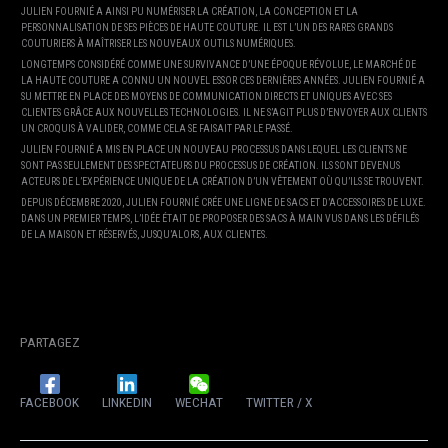
JULIEN FOURNIÉ A AINSI PU NUMÉRISER LA CRÉATION, LA CONCEPTION ET LA
PERSONNALISATION DE SES PIÈCES DE HAUTE COUTURE. IL EST L’UN DES RARES GRANDS
COUTURIERS À MAÎTRISER LES NOUVEAUX OUTILS NUMÉRIQUES.
LONGTEMPS CONSIDÉRÉ COMME UNE SURVIVANCE D’UNE ÉPOQUE RÉVOLUE, LE MARCHÉ DE
LA HAUTE COUTURE A CONNU UN NOUVEL ESSOR CES DERNIÈRES ANNÉES. JULIEN FOURNIÉ A
SU METTRE EN PLACE DES MOYENS DE COMMUNICATION DIRECTS ET UNIQUES AVEC SES
CLIENTES GRÂCE AUX NOUVELLES TECHNOLOGIES. IL NE S’AGIT PLUS D’ENVOYER AUX CLIENTS
UN CROQUIS À VALIDER, COMME CELA SE FAISAIT PAR LE PASSÉ.
JULIEN FOURNIÉ A MIS EN PLACE UN NOUVEAU PROCESSUS DANS LEQUEL LES CLIENTS NE
SONT PAS SEULEMENT DES SPECTATEURS DU PROCESSUS DE CRÉATION. ILS SONT DEVENUS
ACTEURS DE L’EXPÉRIENCE UNIQUE DE LA CRÉATION D’UN VÊTEMENT OÙ QU’ILS SE TROUVENT.
DEPUIS DÉCEMBRE 2020, JULIEN FOURNIÉ CRÉE UNE LIGNE DE SACS ET D’ACCESSOIRES DE LUXE.
DANS UN PREMIER TEMPS, L’IDÉE ÉTAIT DE PROPOSER DES SACS À MAIN VUS DANS LES DÉFILÉS
DE LA MAISON ET RÉSERVÉS, JUSQU’ALORS, AUX CLIENTES.
SOLDES SOLDES
PARTAGEZ
FACEBOOK
LINKEDIN
WECHAT
TWITTER / X