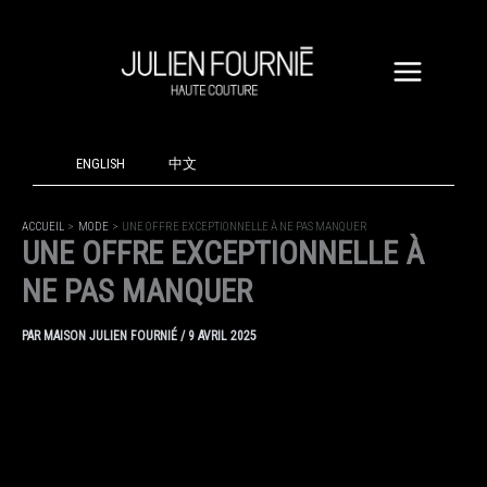
ALLER
AU
CONTENU
ENGLISH
中文
ACCUEIL
MODE
UNE OFFRE EXCEPTIONNELLE À NE PAS MANQUER
UNE OFFRE EXCEPTIONNELLE À
NE PAS MANQUER
PAR
MAISON JULIEN FOURNIÉ
/
9 AVRIL 2025