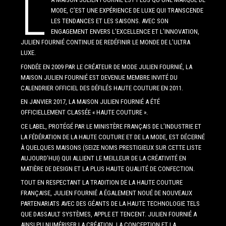
L
MODE, C’EST UNE EXPÉRIENCE DE LUXE QUI TRANSCENDE
LES TENDANCES ET LES SAISONS. AVEC SON
ENGAGEMENT ENVERS L’EXCELLENCE ET L’INNOVATION,
JULIEN FOURNIÉ CONTINUE DE REDÉFINIR LE MONDE DE L’ULTRA
LUXE.
FONDÉE EN 2009 PAR LE CRÉATEUR DE MODE JULIEN FOURNIÉ, LA
MAISON JULIEN FOURNIÉ EST DEVENUE MEMBRE INVITÉ DU
CALENDRIER OFFICIEL DES DÉFILÉS HAUTE COUTURE EN 2011.
EN JANVIER 2017, LA MAISON JULIEN FOURNIÉ A ÉTÉ
OFFICIELLEMENT CLASSÉE « HAUTE COUTURE ».
CE LABEL, PROTÉGÉ PAR LE MINISTÈRE FRANÇAIS DE L’INDUSTRIE ET
LA FÉDÉRATION DE LA HAUTE COUTURE ET DE LA MODE, EST DÉCERNÉ
À QUELQUES MAISONS (SEIZE NOMS PRESTIGIEUX SUR CETTE LISTE
AUJOURD’HUI) QUI ALLIENT LE MEILLEUR DE LA CRÉATIVITÉ EN
MATIÈRE DE DESIGN ET LA PLUS HAUTE QUALITÉ DE CONFECTION.
TOUT EN RESPECTANT LA TRADITION DE LA HAUTE COUTURE
FRANÇAISE, JULIEN FOURNIÉ A ÉGALEMENT NOUÉ DE NOUVEAUX
PARTENARIATS AVEC DES GÉANTS DE LA HAUTE TECHNOLOGIE TELS
QUE DASSAULT SYSTÈMES, APPLE ET TENCENT. JULIEN FOURNIÉ A
AINSI PU NUMÉRISER LA CRÉATION, LA CONCEPTION ET LA