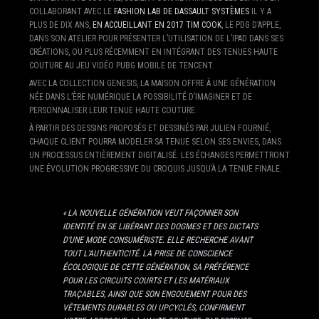
COLLABORANT AVEC LE
FASHION LAB DE DASSAULT SYSTÈMES
IL Y A
PLUS DE DIX ANS,
EN ACCUEILLANT EN 2017 TIM COOK
, LE PDG D’APPLE,
DANS SON ATELIER POUR PRÉSENTER L’UTILISATION DE L’IPAD DANS SES
CRÉATIONS, OU PLUS RÉCEMMENT EN INTÉGRANT DES TENUES HAUTE
COUTURE AU JEU VIDÉO PUBG MOBILE DE TENCENT.
AVEC LA COLLECTION GENESIS, LA MAISON OFFRE À UNE GÉNÉRATION
NÉE DANS L’ÈRE NUMÉRIQUE LA POSSIBILITÉ D’IMAGINER ET DE
PERSONNALISER LEUR TENUE HAUTE COUTURE.
À PARTIR DES DESSINS PROPOSÉS ET DESSINÉS PAR JULIEN FOURNIÉ,
CHAQUE CLIENT POURRA MODELER SA TENUE SELON SES ENVIES, DANS
UN PROCESSUS ENTIÈREMENT DIGITALISÉ. LES ÉCHANGES PERMETTRONT
UNE ÉVOLUTION PROGRESSIVE DU CROQUIS JUSQU’À LA TENUE FINALE.
« LA NOUVELLE GÉNÉRATION VEUT FAÇONNER SON
IDENTITÉ EN SE LIBÉRANT DES DOGMES ET DES DICTATS
D’UNE MODE CONSUMÉRISTE. ELLE RECHERCHE AVANT
TOUT L’AUTHENTICITÉ. LA PRISE DE CONSCIENCE
ÉCOLOGIQUE DE CETTE GÉNÉRATION, SA PRÉFÉRENCE
POUR LES CIRCUITS COURTS ET LES MATÉRIAUX
TRAÇABLES, AINSI QUE SON ENGOUEMENT POUR DES
VÊTEMENTS DURABLES OU UPCYCLÉS, CONFIRMENT