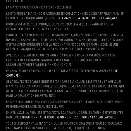
L’ULTRA-LUXE.
LA MAISON JULIEN FOURNIÉ A ÉTÉ FONDÉE EN 2009.
L’HISTOIRE DE LA MAISON SE REFLÈTE DANS SES COLLECTIONS DÉVOILÉES À PARIS, EN JANVIER
ET JUILLET DE CHAQUE ANNÉE, LORS DE LA
SEMAINE DE LA HAUTE COUTURE FRANÇAIS
E.
POUR SA PREMIÈRE COLLECTION, LE JEUNE COUTURIER A REÇU LE GRAND PRIX DE LA
CRÉATIVITÉ DE LA VILLE DE PARIS EN JANVIER 2010.
POUR SA QUATRIÈME COLLECTION, EN JANVIER 2011, JULIEN FOURNIÉ EST DEVENU « MEMBRE
INVITÉ » DU CALENDRIER OFFICIEL DE LA FÉDÉRATION DE LA HAUTE COUTURE ET DE LA MODE.
C’EST UNE PREMIÈRE ÉTAPE DANS LA RECONNAISSANCE DE JULIEN FOURNIÉ COMME UNE
NOUVELLE MARQUE PROMETTEUSE DANS LE CERCLE DES GRANDS COUTURIERS.
AVEC CE NOUVEAU TITRE, JULIEN FOURNIÉ A PRÉSENTÉ POUR LA PREMIÈRE FOIS DANS
L’HISTOIRE DE LA CHAMBRE SYNDICALE DE LA HAUTE COUTURE, UNE COLLECTION
UNIQUEMENT PORTÉE PAR DES MANNEQUINS NOIRS.
EN JANVIER 2017, LA MAISON JULIEN FOURNIÉ A ÉTÉ OFFICIELLEMENT CLASSÉE «
HAUTE
COUTURE
».
CE LABEL, PROTÉGÉ PAR LE MINISTÈRE FRANÇAIS DE L’INDUSTRIE, EST ATTRIBUÉ À QUELQUES
MAISONS (SEULES DIX MAISONS PRESTIGIEUSES FIGURENT AUJOURD’HUI SUR CETTE LISTE) QUI
ALLIENT LE MEILLEUR DE LA CRÉATIVITÉ DANS LA CONCEPTION ET LA PLUS GRANDE QUALITÉ
DANS LA RÉALISATION DES VÊTEMENTS.
EN MARS 2023, UNE ROBE JULIEN FOURNIÉ ENTRE AU MUSÉE GRÉVIN À PARIS, PORTÉE PAR LE
PERSONNAGE DE L’ACTRICE AUDREY FLEUROT.
EN AVRIL 2023, LA PREMIÈRE RÉTROSPECTIVE DU TRAVAIL DE JULIEN FOURNIÉ EST PRÉSENTÉE
DANS UNE
EXPOSITION « HAUTE COUTURE UN POINT C’EST TOUT » À LA SCAD LACOSTE
.
TOUT EN RESPECTANT LA TRADITION, JULIEN FOURNIÉ A ÉGALEMENT NOUÉ DE NOUVEAUX
PARTENARIATS AVEC DES GÉANTS DE LA HIGH-TECH, TELS QU’APPLE ET TENCENT.