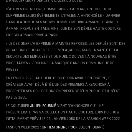
D’ANNULER LEURS DÉFILÉS À CAUSE DU COVID.
D’AUTRES CRÉATEURS, COMME GIORGIO ARMANI, ONT DÉCIDÉ DE
SUPPRIMER LEURS ÉVÉNEMENTS. L’ITALIEN A ANNONCÉ LE 4 JANVIER
L’ANNULATION DE SES SHOWS HOMME EMPORIO ARMANI ET GIORGIO
ARMANI PRÉVUS EN ITALIE AINSI QUE DE SON DÉFILÉ HAUTE COUTURE
GIORGIO ARMANI PRIVÉ À PARIS.
« LE DESIGNER L’A EXPRIMÉ À MAINTES REPRISES, LES DÉFILÉS SONT DES
OCCASIONS CRUCIALES ET IRREMPLAÇABLES, MAIS LA SANTÉ ET LA
SÉCURITÉ DES EMPLOYÉS ET DU PUBLIC DOIVENT À NOUVEAU ÊTRE
PRIORITAIRES », SOULIGNE LA MARQUE DANS UN COMMUNIQUÉ DE
PRESSE.
EN FÉVRIER 2020, AUX DÉBUTS DU CORONAVIRUS EN EUROPE, LE
CRÉATEUR AVAIT DÉJÀ ÉTÉ L’UN DES PREMIERS À RENONCER À
PRÉSENTER SES COLLECTIONS EN PRÉSENCE D’UN PUBLIC. ET IL N’EST
PAS LE SEUL.
LE COUTURIER
JULIEN FOURNIÉ
VIENT D’ANNONCER QU’IL NE
PRÉSENTERAIT PAS SA COLLECTION HAUTE COUTURE LORS DU SHOW
INITIALEMENT PRÉVU LE 25 JANVIER LORS DE LA FASHION WEEK 2022.
FASHION WEEK 2022 :
UN FILM ONLINE POUR JULIEN FOURNIÉ