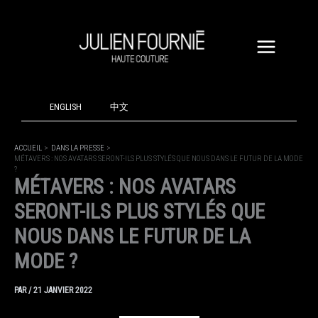
ALLER
AU
CONTENU
ENGLISH
中文
ACCUEIL
DANS LA PRESSE
MÉTAVERS : NOS AVATARS SERONT-ILS PLUS STYLÉS QUE NOUS DANS LE FUTUR DE LA MODE
?
MÉTAVERS : NOS AVATARS
SERONT-ILS PLUS STYLÉS QUE
NOUS DANS LE FUTUR DE LA
MODE ?
PAR
/
21 JANVIER 2022