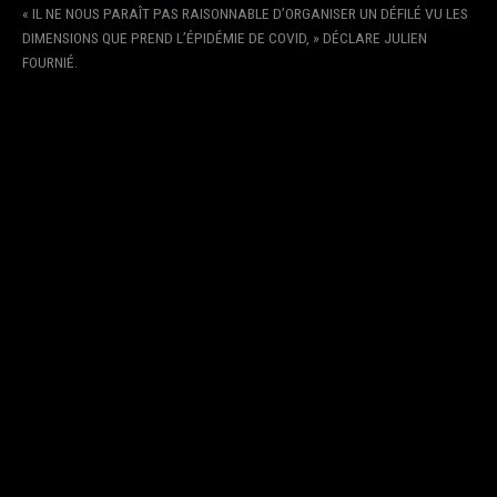
« IL NE NOUS PARAÎT PAS RAISONNABLE D’ORGANISER UN DÉFILÉ VU LES
DIMENSIONS QUE PREND L’ÉPIDÉMIE DE COVID, » DÉCLARE JULIEN
FOURNIÉ.
« MÊME EN RESPECTANT SCRUPULEUSEMENT
TOUTES LES RÈGLES, NOUS NE SOUHAITONS PAS
EXPOSER LES INVITÉS À NOTRE DÉFILÉ À UN RISQUE
ÉLEVÉ DE CONTAMINATION DANS UN LIEU CLOS. PAR
AILLEURS, VIS-À-VIS DE TOUTE LA CHAÎNE DE
COLLABORATEURS, PARTENAIRES, PROFESSIONNELS
DE LA PRESSE QUI NOUS REJOIGNENT POUR
TRAVAILLER EN COULISSES (MANNEQUINS,
MAQUILLEURS, COIFFEURS, HABILLEURS,
PHOTOGRAPHES DE PRESSE, ÉQUIPES DE
TÉLÉVISION…), NOUS NOUS SENTIRIONS
RESPONSABLES EN CAS DE CONTAMINATION DE
TOUTE CETTE CHAÎNE D’INTERVENANTS-CLÉS QUI
TRAVAILLENT INTENSÉMENT EN CETTE PÉRIODE, DE