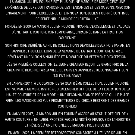
LA MAISON JULIEN FOURNIÉ EST PLUS QU’UNE MARQUE DE MODE, C’EST UNE
EXPÉRIENCE DE LUXE QUI TRANSCENDE LES TENDANCES ET LES SAISONS. AVEC SON
ENGAGEMENT POUR L’EXCELLENCE ET L’INNOVATION, JULIEN FOURNIÉ CONTINUE
DE REDÉFINIR LE MONDE DE L’ULTRA-LUXE.
FONDÉE EN 2009, LA MAISON JULIEN FOURNIÉ INCARNE L’EXCELLENCE ET L’AUDACE
D’UNE HAUTE COUTURE CONTEMPORAINE, ENRACINÉE DANS LA TRADITION
PARISIENNE.
SON HISTOIRE S’ÉGRÈNE AU FIL DE COLLECTIONS DÉVOILÉES DEUX FOIS PAR AN, EN
JANVIER ET JUILLET, LORS DE LA SEMAINE DE LA HAUTE COUTURE À PARIS,
RÉVÉLANT UNE VISION SINGULIÈRE ET NOVATRICE DU VÊTEMENT D’EXCEPTION.
DÈS SA PREMIÈRE COLLECTION, LE JEUNE CRÉATEUR REÇOIT LE GRAND PRIX DE LA
CRÉATIVITÉ DÉCERNÉ PAR LA VILLE DE PARIS EN JANVIER 2010, CONSACRANT SON
TALENT NAISSANT.
EN JANVIER 2011, À L’OCCASION DE SA QUATRIÈME COLLECTION, JULIEN FOURNIÉ
EST NOMMÉ « MEMBRE INVITÉ » DU CALENDRIER OFFICIEL DE LA FÉDÉRATION DE LA
HAUTE COUTURE ET DE LA MODE — UNE RECONNAISSANCE PRÉCOCE QUI LE PLACE
PARMI LES MAISONS LES PLUS PROMETTEUSES DU CERCLE RESTREINT DES GRANDS
COUTURIERS.
EN JANVIER 2017, LA MAISON JULIEN FOURNIÉ ACCÈDE AU STATUT OFFICIEL DE «
HAUTE COUTURE », UN LABEL PROTÉGÉ PAR LE MINISTÈRE FRANÇAIS DE L’INDUSTRIE
ET RÉSERVÉ À UNE POIGNÉE DE MAISONS PRESTIGIEUSES.
EN AVRIL 2023, LA PREMIÈRE RÉTROSPECTIVE CONSACRÉE À L’ŒUVRE DE JULIEN