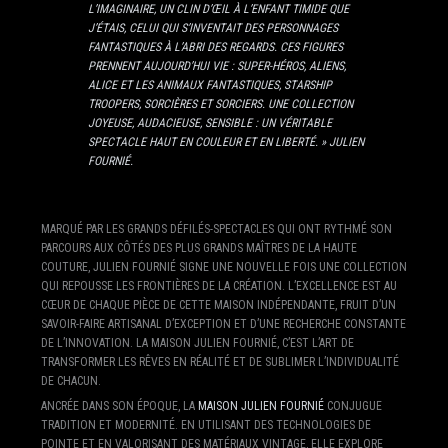
L’IMAGINAIRE, UN CLIN D’ŒIL À L’ENFANT TIMIDE QUE
J’ÉTAIS, CELUI QUI S’INVENTAIT DES PERSONNAGES
FANTASTIQUES À L’ABRI DES REGARDS. CES FIGURES
PRENNENT AUJOURD’HUI VIE : SUPER-HÉROS, ALIENS,
ALICE ET LES ANIMAUX FANTASTIQUES, STARSHIP
TROOPERS, SORCIÈRES ET SORCIERS. UNE COLLECTION
JOYEUSE, AUDACIEUSE, SENSIBLE : UN VÉRITABLE
SPECTACLE HAUT EN COULEUR ET EN LIBERTÉ. » JULIEN
FOURNIÉ.
MARQUÉ PAR LES GRANDS DÉFILÉS-SPECTACLES QUI ONT RYTHMÉ SON
PARCOURS AUX CÔTÉS DES PLUS GRANDS MAÎTRES DE LA HAUTE
COUTURE, JULIEN FOURNIÉ SIGNE UNE NOUVELLE FOIS UNE COLLECTION
QUI REPOUSSE LES FRONTIÈRES DE LA CRÉATION. L’EXCELLENCE EST AU
CŒUR DE CHAQUE PIÈCE DE CETTE MAISON INDÉPENDANTE, FRUIT D’UN
SAVOIR-FAIRE ARTISANAL D’EXCEPTION ET D’UNE RECHERCHE CONSTANTE
DE L’INNOVATION. LA MAISON JULIEN FOURNIÉ, C’EST L’ART DE
TRANSFORMER LES RÊVES EN RÉALITÉ ET DE SUBLIMER L’INDIVIDUALITÉ
DE CHACUN.
ANCRÉE DANS SON ÉPOQUE, LA
MAISON JULIEN FOURNIÉ
CONJUGUE
TRADITION ET MODERNITÉ. EN UTILISANT DES TECHNOLOGIES DE
POINTE ET EN VALORISANT DES MATÉRIAUX VINTAGE, ELLE EXPLORE