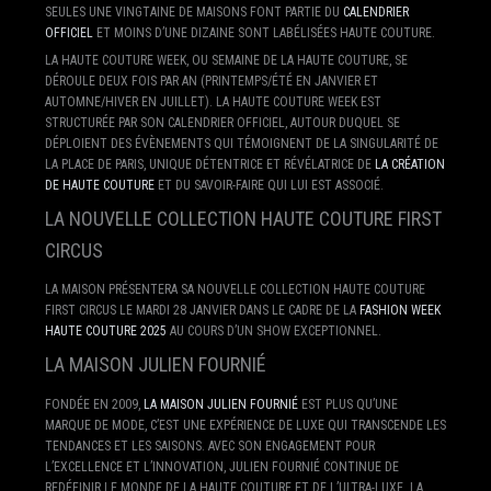
SEULES UNE VINGTAINE DE MAISONS FONT PARTIE DU
CALENDRIER
OFFICIEL
ET MOINS D’UNE DIZAINE SONT LABÉLISÉES HAUTE COUTURE.
LA HAUTE COUTURE WEEK, OU SEMAINE DE LA HAUTE COUTURE, SE
DÉROULE DEUX FOIS PAR AN (PRINTEMPS/ÉTÉ EN JANVIER ET
AUTOMNE/HIVER EN JUILLET). LA HAUTE COUTURE WEEK EST
STRUCTURÉE PAR SON CALENDRIER OFFICIEL, AUTOUR DUQUEL SE
DÉPLOIENT DES ÉVÈNEMENTS QUI TÉMOIGNENT DE LA SINGULARITÉ DE
LA PLACE DE PARIS, UNIQUE DÉTENTRICE ET RÉVÉLATRICE DE
LA CRÉATION
DE HAUTE COUTURE
ET DU SAVOIR-FAIRE QUI LUI EST ASSOCIÉ.
LA NOUVELLE COLLECTION HAUTE COUTURE FIRST
CIRCUS
LA MAISON PRÉSENTERA SA NOUVELLE COLLECTION HAUTE COUTURE
FIRST CIRCUS LE MARDI 28 JANVIER DANS LE CADRE DE LA
FASHION WEEK
HAUTE COUTURE 2025
AU COURS D’UN SHOW EXCEPTIONNEL.
LA MAISON JULIEN FOURNIÉ
FONDÉE EN 2009,
LA MAISON JULIEN FOURNIÉ
EST PLUS QU’UNE
MARQUE DE MODE, C’EST UNE EXPÉRIENCE DE LUXE QUI TRANSCENDE LES
TENDANCES ET LES SAISONS. AVEC SON ENGAGEMENT POUR
L’EXCELLENCE ET L’INNOVATION, JULIEN FOURNIÉ CONTINUE DE
REDÉFINIR LE MONDE DE LA HAUTE COUTURE ET DE L’ULTRA-LUXE. LA