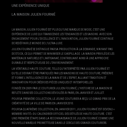
UNE EXPÉRIENCE UNIQUE
LA MAISON JULIEN FOURNIÉ
LA MAISON JULIEN FOURNIÉ EST PLUS QU’UNE MARQUE DE MODE, C’EST UNE
EXPÉRIENCE DE LUXE QUI TRANSCENDE LES TENDANCES ET LES SAISONS. AVEC SON
ENGAGEMENT POUR L’EXCELLENCE ET L’INNOVATION, JULIEN FOURNIÉ CONTINUE
DE REDÉFINIR LE MONDE DE L’ULTRA-LUXE.
JULIEN FOURNIÉ SE DISTINGUE PAR SA PRODUCTION À LA DEMANDE, N’AYANT PAS
DE STOCK, CE QUI PERMET DE MINIMISER LE GASPILLAGE. LA MAISON PRIVILÉGIE LES
MATÉRIAUX NATURELS ET L’ARTISANAT, CONTRIBUANT AINSI À UNE APPROCHE
DURABLE ET RESPECTUEUSE DE L’ENVIRONNEMENT.
LA VÉRITABLE HAUTE COUTURE, TELLE QU’INTERPRÉTÉE PAR JULIEN FOURNIÉ ET
QU’ELLE DEVRAIT ÊTRE PRATIQUÉE PAR LES MAISONS DE HAUTE COUTURE, PRÉSERVE
ET FORME L’INTELLIGENCE DE LA MAIN ET DE L’ESPRIT, ALLIANT TRADITION ET
INNOVATION POUR CRÉER DES PIÈCES UNIQUES ET INTEMPORELLES.
FONDÉE EN 2009 PAR LE COUTURIER JULIEN FOURNIÉ, L’HISTOIRE DE LA MAISON SE
REFLÈTE DANS SES COLLECTIONS DÉVOILÉES À PARIS, EN JANVIER ET JUILLET.
POUR SA PREMIÈRE COLLECTION, LE JEUNE COUTURIER A REÇU LE GRAND PRIX DE LA
CRÉATIVITÉ DE LA VILLE DE PARIS EN JANVIER 2010.
POUR SA QUATRIÈME COLLECTION, EN JANVIER 2011, JULIEN FOURNIÉ EST DEVENU «
MEMBRE INVITÉ » DU CALENDRIER OFFICIEL DES DÉFILÉS DE HAUTE COUTURE. C’EST
UNE PREMIÈRE ÉTAPE DANS LA RECONNAISSANCE DE JULIEN FOURNIÉ COMME UNE
NOUVELLE MARQUE PROMETTEUSE DANS LE CERCLE DES GRANDS COUTURIERS.