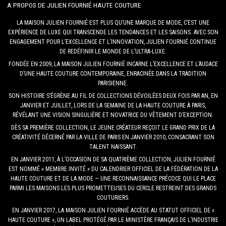
A PROPOS DE JULIEN FOURNIÉ HAUTE COUTURE
LA MAISON JULIEN FOURNIÉ EST PLUS QU’UNE MARQUE DE MODE, C’EST UNE
EXPÉRIENCE DE LUXE QUI TRANSCENDE LES TENDANCES ET LES SAISONS. AVEC SON
ENGAGEMENT POUR L’EXCELLENCE ET L’INNOVATION, JULIEN FOURNIÉ CONTINUE
DE REDÉFINIR LE MONDE DE L’ULTRA-LUXE.
FONDÉE EN 2009, LA MAISON JULIEN FOURNIÉ INCARNE L’EXCELLENCE ET L’AUDACE
D’UNE HAUTE COUTURE CONTEMPORAINE, ENRACINÉE DANS LA TRADITION
PARISIENNE.
SON HISTOIRE S’ÉGRÈNE AU FIL DE COLLECTIONS DÉVOILÉES DEUX FOIS PAR AN, EN
JANVIER ET JUILLET, LORS DE LA SEMAINE DE LA HAUTE COUTURE À PARIS,
RÉVÉLANT UNE VISION SINGULIÈRE ET NOVATRICE DU VÊTEMENT D’EXCEPTION.
DÈS SA PREMIÈRE COLLECTION, LE JEUNE CRÉATEUR REÇOIT LE GRAND PRIX DE LA
CRÉATIVITÉ DÉCERNÉ PAR LA VILLE DE PARIS EN JANVIER 2010, CONSACRANT SON
TALENT NAISSANT.
EN JANVIER 2011, À L’OCCASION DE SA QUATRIÈME COLLECTION, JULIEN FOURNIÉ
EST NOMMÉ « MEMBRE INVITÉ » DU CALENDRIER OFFICIEL DE LA FÉDÉRATION DE LA
HAUTE COUTURE ET DE LA MODE — UNE RECONNAISSANCE PRÉCOCE QUI LE PLACE
PARMI LES MAISONS LES PLUS PROMETTEUSES DU CERCLE RESTREINT DES GRANDS
COUTURIERS.
EN JANVIER 2017, LA MAISON JULIEN FOURNIÉ ACCÈDE AU STATUT OFFICIEL DE «
HAUTE COUTURE », UN LABEL PROTÉGÉ PAR LE MINISTÈRE FRANÇAIS DE L’INDUSTRIE