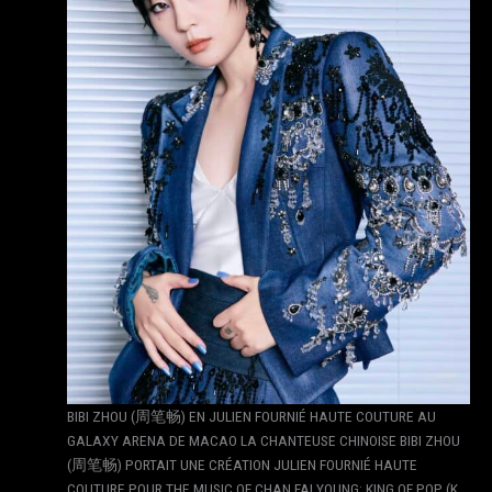
BIBI ZHOU (周笔畅) EN JULIEN FOURNIÉ HAUTE COUTURE AU
GALAXY ARENA DE MACAO LA CHANTEUSE CHINOISE BIBI ZHOU
(周笔畅) PORTAIT UNE CRÉATION JULIEN FOURNIÉ HAUTE
COUTURE POUR THE MUSIC OF CHAN FAI YOUNG: KING OF POP (K