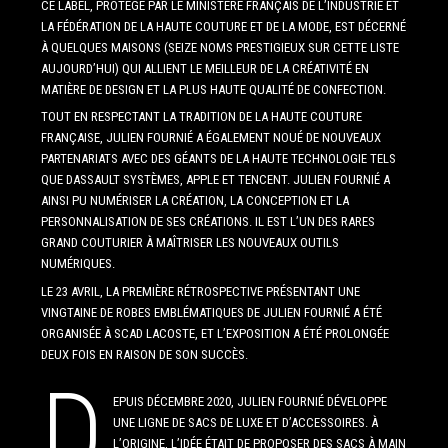
CE LABEL, PROTÉGÉ PAR LE MINISTÈRE FRANÇAIS DE L’INDUSTRIE ET
LA FÉDÉRATION DE LA HAUTE COUTURE ET DE LA MODE, EST DÉCERNÉ
À QUELQUES MAISONS (SEIZE NOMS PRESTIGIEUX SUR CETTE LISTE
AUJOURD’HUI) QUI ALLIENT LE MEILLEUR DE LA CRÉATIVITÉ EN
MATIÈRE DE DESIGN ET LA PLUS HAUTE QUALITÉ DE CONFECTION.
TOUT EN RESPECTANT LA TRADITION DE LA HAUTE COUTURE
FRANÇAISE, JULIEN FOURNIÉ A ÉGALEMENT NOUÉ DE NOUVEAUX
PARTENARIATS AVEC DES GÉANTS DE LA HAUTE TECHNOLOGIE TELS
QUE DASSAULT SYSTÈMES, APPLE ET TENCENT. JULIEN FOURNIÉ A
AINSI PU NUMÉRISER LA CRÉATION, LA CONCEPTION ET LA
PERSONNALISATION DE SES CRÉATIONS. IL EST L’UN DES RARES
GRAND COUTURIER À MAÎTRISER LES NOUVEAUX OUTILS
NUMÉRIQUES.
LE 23 AVRIL, LA PREMIÈRE RÉTROSPECTIVE PRÉSENTANT UNE
VINGTAINE DE ROBES EMBLÉMATIQUES DE JULIEN FOURNIÉ A ÉTÉ
ORGANISÉE À SCAD LACOSTE, ET L’EXPOSITION A ÉTÉ PROLONGÉE
DEUX FOIS EN RAISON DE SON SUCCÈS.
D
EPUIS DÉCEMBRE 2020, JULIEN FOURNIÉ DÉVELOPPE
UNE LIGNE DE SACS DE LUXE ET D’ACCESSOIRES. À
L’ORIGINE, L’IDÉE ÉTAIT DE PROPOSER DES SACS À MAIN