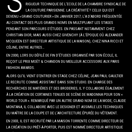
S
RIGUEUR TECHNIQUE DE L’ECOLE DE LA CHAMBRE SYNDICALE DE
LA COUTURE PARISIENNE. LA CRÉATIVITÉ ? CELUI QUI EST
DEVENU « GRAND COUTURIER » EN JANVIER 2017, L’A D’ABORD FRÉQUENTÉE
AU CONTACT DES PLUS GRANDS NOMS EN MULTIPLIANT LES STAGES
PENDANT SON PARCOURS D’ÉTUDES. EN PASSANT NOTAMMENT CHEZ
CHRISTIAN DIOR, MAIS AUSSI CHEZ GIVENCHY (À L’ÉPOQUE OÙ ALEXANDER
MCQUEEN EST DIRECTEUR ARTISTIQUE DE LA MAISON), CHEZ NINA RICCI ET
CÉLINE, ENTRE AUTRES…
EN 2000, LORS DU DÉFILÉ DE FIN D’ÉTUDES ORGANISÉ PAR SON ÉCOLE, IL
REÇOIT LE PRIX MOËT & CHANDON DU MEILLEUR ACCESSOIRE AUX PARIS
FASHION AWARDS.
ALORS QU’IL VIENT D’ENTRER EN STAGE CHEZ CÉLINE, JEAN PAUL GAULTIER
LE RECRUTE COMME ASSISTANT DANS SON STUDIO. EN CHARGE DES
RECHERCHES DE MATIÈRES ET DES BRODERIES, IL Y COLLABORE ÉGALEMENT
À LA CRÉATION DE CERTAINES TENUES DE SCÈNE DE MADONNA POUR SON «
WORLD TOUR ». REMARQUÉ PAR UN AUTRE GRAND NOM DE LA MODE, CLAUDE
MONTANA, IL COLLABORE AVEC LE DESIGNER ET ASSIMILE LES TECHNIQUES
DU MAÎTRE DE LA COUPE ET DE L’ARCHITECTURE ÉPURÉE DU VÊTEMENT.
EN 2003, IL EST RECRUTÉ PAR LA MAISON TORRENTE COMME DIRECTEUR DE
LA CRÉATION DU PRÊT-À-PORTER, PUIS EST NOMMÉ DIRECTEUR ARTISTIQUE