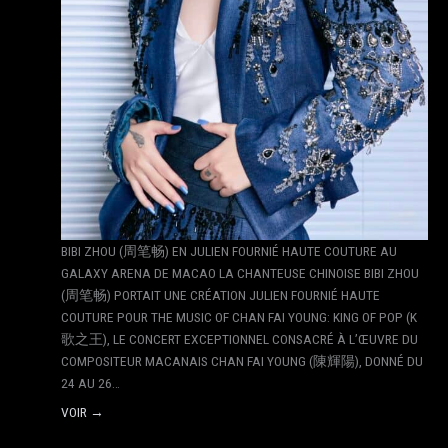
BIBI ZHOU (周笔畅) EN JULIEN FOURNIÉ HAUTE COUTURE AU
GALAXY ARENA DE MACAO LA CHANTEUSE CHINOISE BIBI ZHOU
(周笔畅) PORTAIT UNE CRÉATION JULIEN FOURNIÉ HAUTE
COUTURE POUR THE MUSIC OF CHAN FAI YOUNG: KING OF POP (K
歌之王), LE CONCERT EXCEPTIONNEL CONSACRÉ À L’ŒUVRE DU
COMPOSITEUR MACANAIS CHAN FAI YOUNG (陳輝陽), DONNÉ DU
24 AU 26…
VOIR →