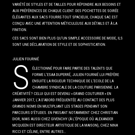
VARIÉTÉ DE STYLES ET DE TAILLES POUR RÉPONDRE AUX BESOINS ET
AUX PRÉFÉRENCES DE CHAQUE CLIENT. DES POCHETTES DE SOIRÉE
ÉLÉGANTES AUX SACS FOURRE-TOUT SPACIEUX, CHAQUE SAC EST
CONÇU AVEC UNE ATTENTION MÉTICULEUSE AUX DÉTAILS ET À LA
FINITION.
CES SACS SONT BIEN PLUS QU’UN SIMPLE ACCESSOIRE DE MODE, ILS
SONT UNE DÉCLARATION DE STYLE ET DE SOPHISTICATION.
JULIEN FOURNIÉ
S
ÉLECTIONNÉ POUR FAIRE PARTIE DES TALENTS QUE
FORME L’ESAA DUPERRÉ, JULIEN FOURNIÉ LUI PRÉFÈRE
ENSUITE LA RIGUEUR TECHNIQUE DE L’ECOLE DE LA
CHAMBRE SYNDICALE DE LA COUTURE PARISIENNE. LA
CRÉATIVITÉ ? CELUI QUI EST DEVENU « GRAND COUTURIER » EN
JANVIER 2017, L’A D’ABORD FRÉQUENTÉE AU CONTACT DES PLUS
GRANDS NOMS EN MULTIPLIANT LES STAGES PENDANT SON
PARCOURS D’ÉTUDES. EN PASSANT NOTAMMENT CHEZ CHRISTIAN
DIOR, MAIS AUSSI CHEZ GIVENCHY (À L’ÉPOQUE OÙ ALEXANDER
MCQUEEN EST DIRECTEUR ARTISTIQUE DE LA MAISON), CHEZ NINA
RICCI ET CÉLINE, ENTRE AUTRES…