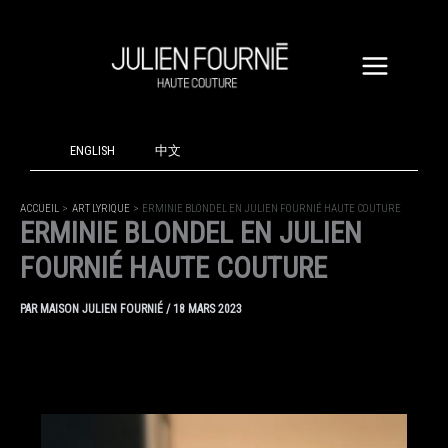
ALLER
AU
CONTENU
ENGLISH
中文
ACCUEIL
ART LYRIQUE
ERMINIE BLONDEL EN JULIEN FOURNIÉ HAUTE COUTURE
ERMINIE BLONDEL EN JULIEN
FOURNIÉ HAUTE COUTURE
PAR
MAISON JULIEN FOURNIÉ
/
18 MARS 2023