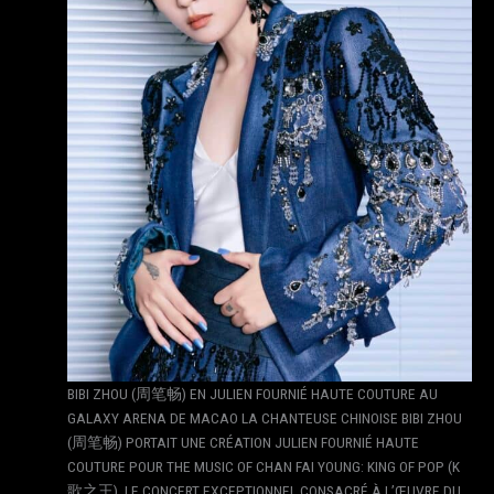
BIBI ZHOU (周笔畅) EN JULIEN FOURNIÉ HAUTE COUTURE AU
GALAXY ARENA DE MACAO LA CHANTEUSE CHINOISE BIBI ZHOU
(周笔畅) PORTAIT UNE CRÉATION JULIEN FOURNIÉ HAUTE
COUTURE POUR THE MUSIC OF CHAN FAI YOUNG: KING OF POP (K
歌之王), LE CONCERT EXCEPTIONNEL CONSACRÉ À L’ŒUVRE DU