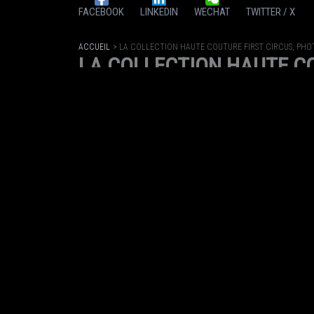
FACEBOOK
LINKEDIN
WECHAT
TWITTER / X
ACCUEIL
LA COLLECTION HAUTE COUTURE FIRST CIRCUS, PHO
LA COLLECTION HAUTE CO
PAR
MAISON JULIEN FOURNIÉ
/
30 MARS 2025
PARTAGEZ
FACEBOOK
LINKEDIN
WECHAT
TWITTER / X
ACCUEIL
SAC BIG BANG CIRCUS
SAC BIG BANG CIRCUS
PAR
MAISON JULIEN FOURNIÉ
/
24 MARS 2025
PARTAGEZ