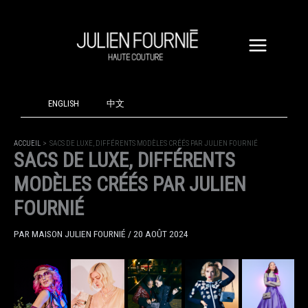
ALLER
AU
CONTENU
ENGLISH
中文
ACCUEIL
SACS DE LUXE, DIFFÉRENTS MODÈLES CRÉÉS PAR JULIEN FOURNIÉ
SACS DE LUXE, DIFFÉRENTS
MODÈLES CRÉÉS PAR JULIEN
FOURNIÉ
PAR
MAISON JULIEN FOURNIÉ
/
20 AOÛT 2024