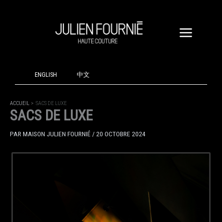
ALLER
AU
CONTENU
ENGLISH
中文
ACCUEIL
SACS DE LUXE
SACS DE LUXE
PAR
MAISON JULIEN FOURNIÉ
/
20 OCTOBRE 2024