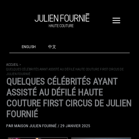
ALLER
AU
CONTENU
ENGLISH
中文
ACCUEIL
QUELQUES CÉLÉBRITÉS AYANT ASSISTÉ AU DÉFILÉ HAUTE COUTURE FIRST CIRCUS DE
JULIEN FOURNIÉ
QUELQUES CÉLÉBRITÉS AYANT
ASSISTÉ AU DÉFILÉ HAUTE
COUTURE FIRST CIRCUS DE JULIEN
FOURNIÉ
PAR
MAISON JULIEN FOURNIÉ
/
29 JANVIER 2025