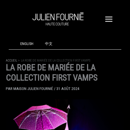
ALLER
AU
CONTENU
ENGLISH
中文
ACCUEIL
LA ROBE DE MARIÉE DE LA COLLECTION FIRST VAMPS
LA ROBE DE MARIÉE DE LA
COLLECTION FIRST VAMPS
PAR
MAISON JULIEN FOURNIÉ
/
31 AOÛT 2024