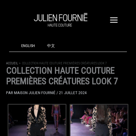
ALLER
AU
CONTENU
ENGLISH
中文
ACCUEIL
COLLECTION HAUTE COUTURE PREMIÈRES CRÉATURES LOOK 7
COLLECTION HAUTE COUTURE
PREMIÈRES CRÉATURES LOOK 7
PAR
MAISON JULIEN FOURNIÉ
/
21 JUILLET 2024