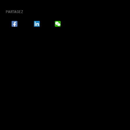
PARTAGEZ
FACEBOOK
LINKEDIN
WECHAT
TWITTER / X
ACCUEIL
COLLECTION HAUTE COUTURE PREMIÈRES CRÉATURES LOOK 1
COLLECTION HAUTE COUTURE
PREMIÈRES CRÉATURES LOOK 1
PAR
MAISON JULIEN FOURNIÉ
/
21 JUILLET 2024
PARTAGEZ
FACEBOOK
LINKEDIN
WECHAT
TWITTER / X
PRÉCÉDENT
SUIVANT