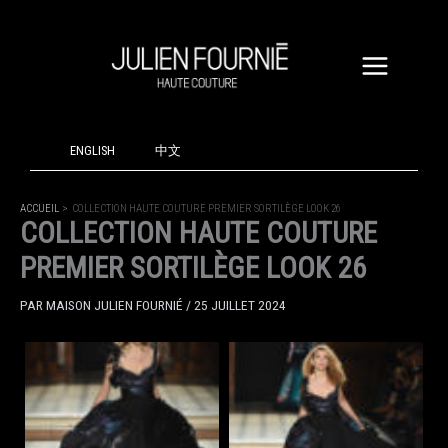
ALLER
AU
CONTENU
ENGLISH
中文
ACCUEIL
COLLECTION HAUTE COUTURE PREMIER SORTILÈGE LOOK 26
COLLECTION HAUTE COUTURE
PREMIER SORTILÈGE LOOK 26
PAR
MAISON JULIEN FOURNIÉ
/
25 JUILLET 2024