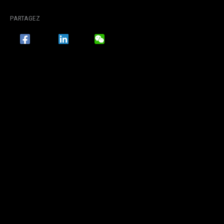
PARTAGEZ
FACEBOOK
LINKEDIN
WECHAT
TWITTER / X
ACCUEIL
COLLECTION HAUTE COUTURE PREMIER CRIME LOOK 12
COLLECTION HAUTE COUTURE
PREMIER CRIME LOOK 12
PAR
MAISON JULIEN FOURNIÉ
/
22 JUILLET 2024
PARTAGEZ
FACEBOOK
LINKEDIN
WECHAT
TWITTER / X
PRÉCÉDENT
SUIVANT