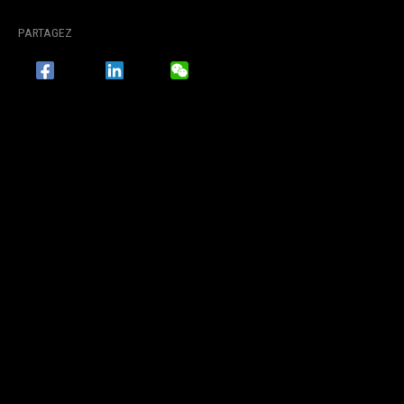
PARTAGEZ
FACEBOOK
LINKEDIN
WECHAT
TWITTER / X
ACCUEIL
COLLECTION HAUTE COUTURE FIRST SHIELD LOOK 1
COLLECTION HAUTE COUTURE
FIRST SHIELD LOOK 1
PAR
MAISON JULIEN FOURNIÉ
/
1 JUIN 2024
PARTAGEZ
FACEBOOK
LINKEDIN
WECHAT
TWITTER / X
PRÉCÉDENT
SUIVANT