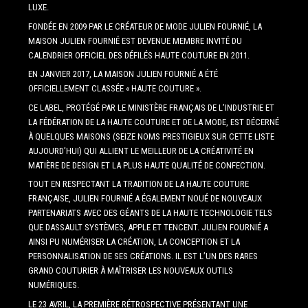
LUXE.
FONDÉE EN 2009 PAR LE CRÉATEUR DE MODE JULIEN FOURNIÉ, LA
MAISON JULIEN FOURNIÉ EST DEVENUE MEMBRE INVITÉ DU
CALENDRIER OFFICIEL DES DÉFILÉS HAUTE COUTURE EN 2011.
EN JANVIER 2017, LA MAISON JULIEN FOURNIÉ A ÉTÉ
OFFICIELLEMENT CLASSÉE « HAUTE COUTURE ».
CE LABEL, PROTÉGÉ PAR LE MINISTÈRE FRANÇAIS DE L’INDUSTRIE ET
LA FÉDÉRATION DE LA HAUTE COUTURE ET DE LA MODE, EST DÉCERNÉ
À QUELQUES MAISONS (SEIZE NOMS PRESTIGIEUX SUR CETTE LISTE
AUJOURD’HUI) QUI ALLIENT LE MEILLEUR DE LA CRÉATIVITÉ EN
MATIÈRE DE DESIGN ET LA PLUS HAUTE QUALITÉ DE CONFECTION.
TOUT EN RESPECTANT LA TRADITION DE LA HAUTE COUTURE
FRANÇAISE, JULIEN FOURNIÉ A ÉGALEMENT NOUÉ DE NOUVEAUX
PARTENARIATS AVEC DES GÉANTS DE LA HAUTE TECHNOLOGIE TELS
QUE DASSAULT SYSTÈMES, APPLE ET TENCENT. JULIEN FOURNIÉ A
AINSI PU NUMÉRISER LA CRÉATION, LA CONCEPTION ET LA
PERSONNALISATION DE SES CRÉATIONS. IL EST L’UN DES RARES
GRAND COUTURIER À MAÎTRISER LES NOUVEAUX OUTILS
NUMÉRIQUES.
LE 23 AVRIL, LA PREMIÈRE RÉTROSPECTIVE PRÉSENTANT UNE