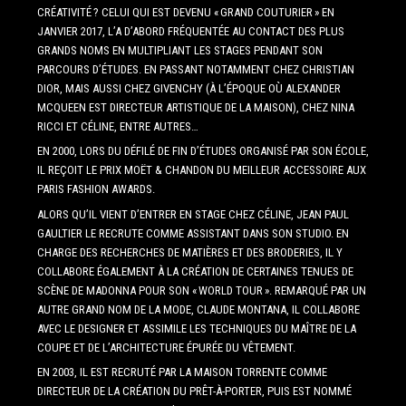
CRÉATIVITÉ ? CELUI QUI EST DEVENU « GRAND COUTURIER » EN
JANVIER 2017, L’A D’ABORD FRÉQUENTÉE AU CONTACT DES PLUS
GRANDS NOMS EN MULTIPLIANT LES STAGES PENDANT SON
PARCOURS D’ÉTUDES. EN PASSANT NOTAMMENT CHEZ CHRISTIAN
DIOR, MAIS AUSSI CHEZ GIVENCHY (À L’ÉPOQUE OÙ ALEXANDER
MCQUEEN EST DIRECTEUR ARTISTIQUE DE LA MAISON), CHEZ NINA
RICCI ET CÉLINE, ENTRE AUTRES…
EN 2000, LORS DU DÉFILÉ DE FIN D’ÉTUDES ORGANISÉ PAR SON ÉCOLE,
IL REÇOIT LE PRIX MOËT & CHANDON DU MEILLEUR ACCESSOIRE AUX
PARIS FASHION AWARDS.
ALORS QU’IL VIENT D’ENTRER EN STAGE CHEZ CÉLINE, JEAN PAUL
GAULTIER LE RECRUTE COMME ASSISTANT DANS SON STUDIO. EN
CHARGE DES RECHERCHES DE MATIÈRES ET DES BRODERIES, IL Y
COLLABORE ÉGALEMENT À LA CRÉATION DE CERTAINES TENUES DE
SCÈNE DE MADONNA POUR SON « WORLD TOUR ». REMARQUÉ PAR UN
AUTRE GRAND NOM DE LA MODE, CLAUDE MONTANA, IL COLLABORE
AVEC LE DESIGNER ET ASSIMILE LES TECHNIQUES DU MAÎTRE DE LA
COUPE ET DE L’ARCHITECTURE ÉPURÉE DU VÊTEMENT.
EN 2003, IL EST RECRUTÉ PAR LA MAISON TORRENTE COMME
DIRECTEUR DE LA CRÉATION DU PRÊT-À-PORTER, PUIS EST NOMMÉ