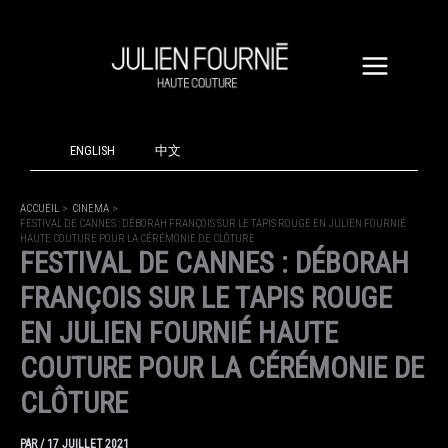
ALLER
AU
CONTENU
ENGLISH
中文
ACCUEIL
CINEMA
FESTIVAL DE CANNES : DÉBORAH FRANÇOIS SUR LE TAPIS ROUGE EN JULIEN FOURNIÉ
HAUTE COUTURE POUR LA CÉRÉMONIE DE CLÔTURE
FESTIVAL DE CANNES : DÉBORAH
FRANÇOIS SUR LE TAPIS ROUGE
EN JULIEN FOURNIÉ HAUTE
COUTURE POUR LA CÉRÉMONIE DE
CLÔTURE
PAR
/
17 JUILLET 2021