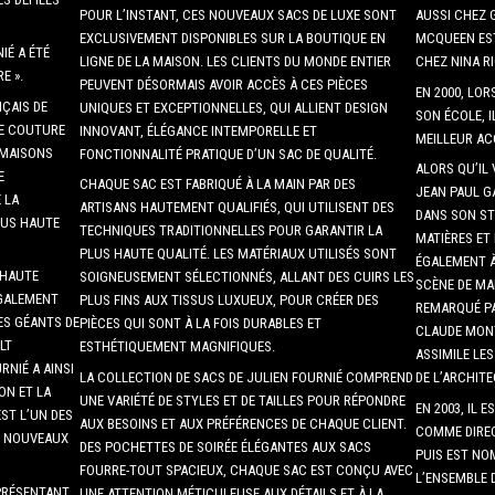
POUR L’INSTANT, CES NOUVEAUX SACS DE LUXE SONT
AUSSI CHEZ 
EXCLUSIVEMENT DISPONIBLES SUR LA BOUTIQUE EN
MCQUEEN EST
IÉ A ÉTÉ
LIGNE DE LA MAISON. LES CLIENTS DU MONDE ENTIER
CHEZ NINA RI
E ».
PEUVENT DÉSORMAIS AVOIR ACCÈS À CES PIÈCES
EN 2000, LOR
NÇAIS DE
UNIQUES ET EXCEPTIONNELLES, QUI ALLIENT DESIGN
SON ÉCOLE, 
TE COUTURE
INNOVANT, ÉLÉGANCE INTEMPORELLE ET
MEILLEUR AC
 MAISONS
FONCTIONNALITÉ PRATIQUE D’UN SAC DE QUALITÉ.
ALORS QU’IL 
E
CHAQUE SAC EST FABRIQUÉ À LA MAIN PAR DES
JEAN PAUL G
 LA
ARTISANS HAUTEMENT QUALIFIÉS, QUI UTILISENT DES
DANS SON ST
PLUS HAUTE
TECHNIQUES TRADITIONNELLES POUR GARANTIR LA
MATIÈRES ET 
PLUS HAUTE QUALITÉ. LES MATÉRIAUX UTILISÉS SONT
ÉGALEMENT À
 HAUTE
SOIGNEUSEMENT SÉLECTIONNÉS, ALLANT DES CUIRS LES
SCÈNE DE MA
ÉGALEMENT
PLUS FINS AUX TISSUS LUXUEUX, POUR CRÉER DES
REMARQUÉ PA
ES GÉANTS DE
PIÈCES QUI SONT À LA FOIS DURABLES ET
CLAUDE MONT
LT
ESTHÉTIQUEMENT MAGNIFIQUES.
ASSIMILE LE
RNIÉ A AINSI
LA COLLECTION DE SACS DE JULIEN FOURNIÉ COMPREND
DE L’ARCHIT
ON ET LA
UNE VARIÉTÉ DE STYLES ET DE TAILLES POUR RÉPONDRE
EN 2003, IL 
EST L’UN DES
AUX BESOINS ET AUX PRÉFÉRENCES DE CHAQUE CLIENT.
COMME DIREC
S NOUVEAUX
DES POCHETTES DE SOIRÉE ÉLÉGANTES AUX SACS
PUIS EST NO
FOURRE-TOUT SPACIEUX, CHAQUE SAC EST CONÇU AVEC
L’ENSEMBLE 
 PRÉSENTANT
UNE ATTENTION MÉTICULEUSE AUX DÉTAILS ET À LA