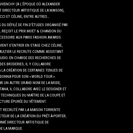
GIVENCHY (À L’ÉPOQUE OÙ ALEXANDER
 DIRECTEUR ARTISTIQUE DE LA MAISON),
CCI ET CÉLINE, ENTRE AUTRES…
S DU DÉFILÉ DE FIN D’ÉTUDES ORGANISÉ PAR
IL REÇOIT LE PRIX MOËT & CHANDON DU
CESSOIRE AUX PARIS FASHION AWARDS.
VIENT D’ENTRER EN STAGE CHEZ CÉLINE,
AULTIER LE RECRUTE COMME ASSISTANT
UDIO. EN CHARGE DES RECHERCHES DE
DES BRODERIES, IL Y COLLABORE
 LA CRÉATION DE CERTAINES TENUES DE
DONNA POUR SON « WORLD TOUR ».
R UN AUTRE GRAND NOM DE LA MODE,
ANA, IL COLLABORE AVEC LE DESIGNER ET
S TECHNIQUES DU MAÎTRE DE LA COUPE ET
ECTURE ÉPURÉE DU VÊTEMENT.
EST RECRUTÉ PAR LA MAISON TORRENTE
TEUR DE LA CRÉATION DU PRÊT-À-PORTER,
MMÉ DIRECTEUR ARTISTIQUE DE
DE LA MARQUE.