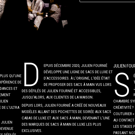
D
EPUIS DÉCEMBRE 2020, JULIEN FOURNIÉ
JULIEN FOU
S
DÉVELOPPE UNE LIGNE DE SACS DE LUXE ET
 PLUS QU’UNE
D’ACCESSOIRES. À L’ORIGINE, L’IDÉE ÉTAIT
XPÉRIENCE DE
DE PROPOSER DES SACS À MAIN VUS LORS
NDANCES ET
DES DÉFILÉS DE JULIEN FOURNIÉ ET ACCESSIBLES,
GEMENT
JUSQU’ALORS, AUX CLIENTES DE LA MAISON.
ULIEN
CHAMBRE SYN
DEPUIS LORS, JULIEN FOURNIÉ A CRÉÉ DE NOUVEAUX
 DE L’ULTRA
CRÉATIVITÉ ?
MODÈLES ALLANT DES POCHETTES DE SOIRÉE AUX SACS
COUTURIER » 
CABAS DE LUXE ET AUX SACS À MAIN, DEVENANT L’UNE
AU CONTACT 
 JULIEN
DES MARQUES DE SACS À MAIN DE LUXE LES PLUS
LES STAGES 
 DEVENUE
EXCLUSIVES.
PASSANT NOT
ES DÉFILÉS