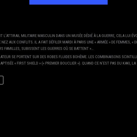
 L’ATTIRAIL MILITAIRE MASCULIN DANS UN MUSÉE DÉDIÉ À LA GUERRE, CELA LUI ÉV
 NEZ AUX CONFLITS. IL A FAIT DÉFILER MARDI À PARIS UNE « ARMÉE » DE FEMMES, «
S FAMILLES, SUBISSENT LES GUERRES OÙ SE BATTENT »…
IATEUR SE PORTENT SUR DES ROBES FLUIDES BOHÈME. LES COMBINAISONS SCINTILL
TISÉE « FIRST SHIELD » (« PREMIER BOUCLIER »). QUAND CE N’EST PAS DU KAKI, L