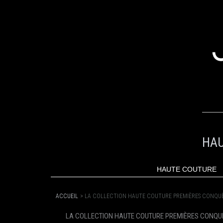
ALLER
AU
CONTENU
HAU
HAUTE COUTURE
ACCUEIL
LA COLLECTION HAUTE COUTURE PREMIÈRES CONQU
LA COLLECTION HAUTE COUTURE PREMIÈRES CONQU