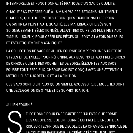
INTEMPORELLE ET FONCTIONNALITÉ PRATIQUE D’UN SAC DE QUALITÉ.
CHAQUE SAC EST FABRIQUÉ À LA MAIN PAR DES ARTISANS HAUTEMENT
QUALIFIÉS, QUI UTILISENT DES TECHNIQUES TRADITIONNELLES POUR
GARANTIR LA PLUS HAUTE QUALITÉ. LES MATÉRIAUX UTILISÉS SONT
SOIGNEUSEMENT SÉLECTIONNÉS, ALLANT DES CUIRS LES PLUS FINS AUX
TISSUS LUXUEUX, POUR CRÉER DES PIÈCES QUI SONT À LA FOIS DURABLES
ET ESTHÉTIQUEMENT MAGNIFIQUES.
LA COLLECTION DE SACS DE JULIEN FOURNIÉ COMPREND UNE VARIÉTÉ DE
STYLES ET DE TAILLES POUR RÉPONDRE AUX BESOINS ET AUX PRÉFÉRENCES
DE CHAQUE CLIENT. DES POCHETTES DE SOIRÉE ÉLÉGANTES AUX SACS
FOURRE-TOUT SPACIEUX, CHAQUE SAC EST CONÇU AVEC UNE ATTENTION
MÉTICULEUSE AUX DÉTAILS ET À LA FINITION.
CES SACS SONT BIEN PLUS QU’UN SIMPLE ACCESSOIRE DE MODE, ILS SONT
UNE DÉCLARATION DE STYLE ET DE SOPHISTICATION.
JULIEN FOURNIÉ
S
ÉLECTIONNÉ POUR FAIRE PARTIE DES TALENTS QUE FORME
L’ESAA DUPERRÉ, JULIEN FOURNIÉ LUI PRÉFÈRE ENSUITE LA
RIGUEUR TECHNIQUE DE L’ECOLE DE LA CHAMBRE SYNDICALE DE
LA COUTURE PARISIENNE. LA CRÉATIVITÉ ? CELUI QUI EST