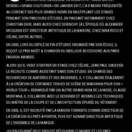
DEVENU « GRAND COUTURIER » EN JANVIER 2017, L’A D’ABORD FRÉQUENTÉE
AU CONTACT DES PLUS GRANDS NOMS EN MULTIPLIANT LES STAGES
PENDANT SON PARCOURS D’ÉTUDES. EN PASSANT NOTAMMENT CHEZ
CHRISTIAN DIOR, MAIS AUSSI CHEZ GIVENCHY (À L’ÉPOQUE OÙ ALEXANDER
MCQUEEN EST DIRECTEUR ARTISTIQUE DE LA MAISON), CHEZ NINA RICCI ET
CÉLINE, ENTRE AUTRES…
EN 2000, LORS DU DÉFILÉ DE FIN D’ÉTUDES ORGANISÉ PAR SON ÉCOLE, IL
REÇOIT LE PRIX MOËT & CHANDON DU MEILLEUR ACCESSOIRE AUX PARIS
FASHION AWARDS.
ALORS QU’IL VIENT D’ENTRER EN STAGE CHEZ CÉLINE, JEAN PAUL GAULTIER
LE RECRUTE COMME ASSISTANT DANS SON STUDIO. EN CHARGE DES
RECHERCHES DE MATIÈRES ET DES BRODERIES, IL Y COLLABORE ÉGALEMENT
À LA CRÉATION DE CERTAINES TENUES DE SCÈNE DE MADONNA POUR SON «
WORLD TOUR ». REMARQUÉ PAR UN AUTRE GRAND NOM DE LA MODE, CLAUDE
MONTANA, IL COLLABORE AVEC LE DESIGNER ET ASSIMILE LES TECHNIQUES
DU MAÎTRE DE LA COUPE ET DE L’ARCHITECTURE ÉPURÉE DU VÊTEMENT.
EN 2003, IL EST RECRUTÉ PAR LA MAISON TORRENTE COMME DIRECTEUR DE
LA CRÉATION DU PRÊT-À-PORTER, PUIS EST NOMMÉ DIRECTEUR ARTISTIQUE
DE L’ENSEMBLE DE LA MARQUE.
JULIEN FOURNIÉ VEUT ENSUITE DÉCOUVRIR LE MONDE ET LES PAYS