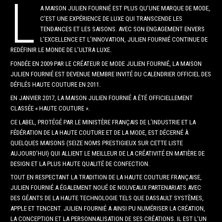
L
A MAISON JULIEN FOURNIÉ EST PLUS QU’UNE MARQUE DE MODE,
C’EST UNE EXPÉRIENCE DE LUXE QUI TRANSCENDE LES
TENDANCES ET LES SAISONS. AVEC SON ENGAGEMENT ENVERS
L’EXCELLENCE ET L’INNOVATION, JULIEN FOURNIÉ CONTINUE DE
REDÉFINIR LE MONDE DE L’ULTRA LUXE.
FONDÉE EN 2009 PAR LE CRÉATEUR DE MODE JULIEN FOURNIÉ, LA MAISON
JULIEN FOURNIÉ EST DEVENUE MEMBRE INVITÉ DU CALENDRIER OFFICIEL DES
DÉFILÉS HAUTE COUTURE EN 2011.
EN JANVIER 2017, LA MAISON JULIEN FOURNIÉ A ÉTÉ OFFICIELLEMENT
CLASSÉE « HAUTE COUTURE ».
CE LABEL, PROTÉGÉ PAR LE MINISTÈRE FRANÇAIS DE L’INDUSTRIE ET LA
FÉDÉRATION DE LA HAUTE COUTURE ET DE LA MODE, EST DÉCERNÉ À
QUELQUES MAISONS (SEIZE NOMS PRESTIGIEUX SUR CETTE LISTE
AUJOURD’HUI) QUI ALLIENT LE MEILLEUR DE LA CRÉATIVITÉ EN MATIÈRE DE
DESIGN ET LA PLUS HAUTE QUALITÉ DE CONFECTION.
TOUT EN RESPECTANT LA TRADITION DE LA HAUTE COUTURE FRANÇAISE,
JULIEN FOURNIÉ A ÉGALEMENT NOUÉ DE NOUVEAUX PARTENARIATS AVEC
DES GÉANTS DE LA HAUTE TECHNOLOGIE TELS QUE DASSAULT SYSTÈMES,
APPLE ET TENCENT. JULIEN FOURNIÉ A AINSI PU NUMÉRISER LA CRÉATION,
LA CONCEPTION ET LA PERSONNALISATION DE SES CRÉATIONS. IL EST L’UN