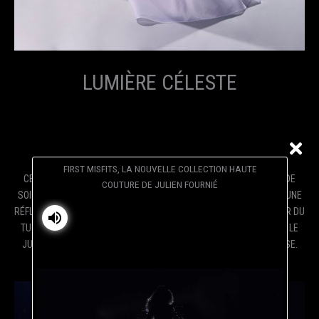
LUMIÈRE CÉLESTE
FIRST MISFITS, LA NOUVELLE COLLECTION HAUTE
CETTE ROBE A NÉCESSITÉ QUATRE-VINGTS MÈTRES D'ORGANZA DE
COUTURE DE JULIEN FOURNIÉ
SOIE EN RELIEF AVEC UN MICROFIL DE POLYAMIDE QUI LUI CONFÈRE UNE
RÉFLEXION ENVOÛTANTE.SUR UNE BASE DE BUSTIER SUSPENDU PAR DU
TULLE ILLUSION, LE VOLUME ET LES DÉCOUPES ONT ÉTÉ RÉALISÉS. LE
JUPON À MULTIPLES GODETS DONNE L’EFFET D’UNE TRAÎNE MÉDUSE.