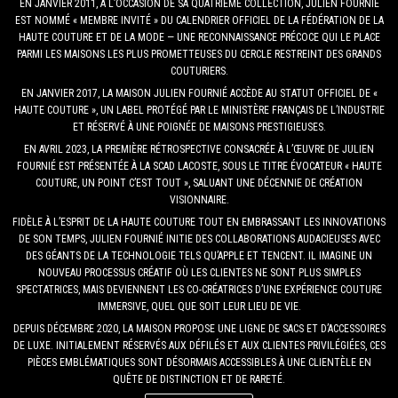
EN JANVIER 2011, À L’OCCASION DE SA QUATRIÈME COLLECTION, JULIEN FOURNIÉ
EST NOMMÉ « MEMBRE INVITÉ » DU CALENDRIER OFFICIEL DE LA FÉDÉRATION DE LA
HAUTE COUTURE ET DE LA MODE — UNE RECONNAISSANCE PRÉCOCE QUI LE PLACE
PARMI LES MAISONS LES PLUS PROMETTEUSES DU CERCLE RESTREINT DES GRANDS
COUTURIERS.
EN JANVIER 2017, LA MAISON JULIEN FOURNIÉ ACCÈDE AU STATUT OFFICIEL DE «
HAUTE COUTURE », UN LABEL PROTÉGÉ PAR LE MINISTÈRE FRANÇAIS DE L’INDUSTRIE
ET RÉSERVÉ À UNE POIGNÉE DE MAISONS PRESTIGIEUSES.
EN AVRIL 2023, LA PREMIÈRE RÉTROSPECTIVE CONSACRÉE À L’ŒUVRE DE JULIEN
FOURNIÉ EST PRÉSENTÉE À LA SCAD LACOSTE, SOUS LE TITRE ÉVOCATEUR « HAUTE
COUTURE, UN POINT C’EST TOUT », SALUANT UNE DÉCENNIE DE CRÉATION
VISIONNAIRE.
FIDÈLE À L’ESPRIT DE LA HAUTE COUTURE TOUT EN EMBRASSANT LES INNOVATIONS
DE SON TEMPS, JULIEN FOURNIÉ INITIE DES COLLABORATIONS AUDACIEUSES AVEC
DES GÉANTS DE LA TECHNOLOGIE TELS QU’APPLE ET TENCENT. IL IMAGINE UN
NOUVEAU PROCESSUS CRÉATIF OÙ LES CLIENTES NE SONT PLUS SIMPLES
SPECTATRICES, MAIS DEVIENNENT LES CO-CRÉATRICES D’UNE EXPÉRIENCE COUTURE
IMMERSIVE, QUEL QUE SOIT LEUR LIEU DE VIE.
DEPUIS DÉCEMBRE 2020, LA MAISON PROPOSE UNE LIGNE DE SACS ET D’ACCESSOIRES
DE LUXE. INITIALEMENT RÉSERVÉS AUX DÉFILÉS ET AUX CLIENTES PRIVILÉGIÉES, CES
PIÈCES EMBLÉMATIQUES SONT DÉSORMAIS ACCESSIBLES À UNE CLIENTÈLE EN
QUÊTE DE DISTINCTION ET DE RARETÉ.