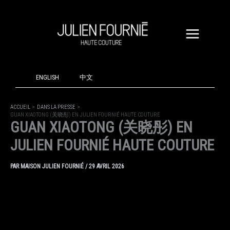
ALLER
AU
CONTENU
ENGLISH
中文
ACCUEIL
DANS LA PRESSE
GUAN XIAOTONG (关晓彤) EN JULIEN FOURNIÉ HAUTE COUTURE
GUAN XIAOTONG (关晓彤) EN
JULIEN FOURNIÉ HAUTE COUTURE
PAR
MAISON JULIEN FOURNIÉ
/
29 AVRIL 2026