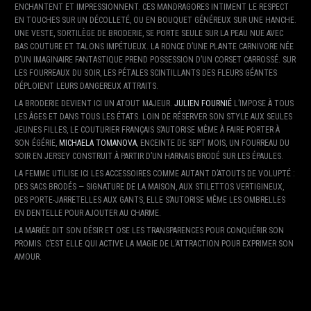
ENCHANTENT ET IMPRESSIONNENT. CES MANDRAGORES INTIMENT LE RESPECT
EN TOUCHES SUR UN DÉCOLLETÉ, OU EN BOUQUET GÉNÉREUX SUR UNE HANCHE.
UNE VESTE, SORTILÈGE DE BRODERIE, SE PORTE SEULE SUR LA PEAU NUE AVEC
BAS COUTURE ET TALONS IMPÉTUEUX. LA RONCE D’UNE PLANTE CARNIVORE NÉE
D’UN IMAGINAIRE FANTASTIQUE PREND POSSESSION D’UN CORSET CARROSSÉ. SUR
LES FOURREAUX DU SOIR, LES PÉTALES SCINTILLANTS DES FLEURS GÉANTES
DÉPLOIENT LEURS DANGEREUX ATTRAITS.
LA BRODERIE DEVIENT ICI UN ATOUT MAJEUR.
JULIEN FOURNIÉ
L’IMPOSE À TOUS
LES ÂGES ET DANS TOUS LES ÉTATS. LOIN DE RÉSERVER SON STYLE AUX SEULES
JEUNES FILLES, LE COUTURIER FRANÇAIS S’AUTORISE MÊME À FAIRE PORTER À
SON ÉGÉRIE,
MICHAELA TOMANOVA
, ENCEINTE DE SEPT MOIS, UN FOURREAU DU
SOIR EN JERSEY CONSTRUIT À PARTIR D’UN HARNAIS BRODÉ SUR LES ÉPAULES.
LA FEMME UTILISE ICI LES ACCESSOIRES COMME AUTANT D’ATOUTS DE VOLUPTÉ :
DES SACS BRODÉS — SIGNATURE DE LA MAISON, AUX STILETTOS VERTIGINEUX,
DES PORTE-JARRETELLES AUX GANTS, ELLE S’AUTORISE MÊME LES OMBRELLES
EN DENTELLE POUR AJOUTER AU CHARME.
LA MARIÉE DIT SON DÉSIR ET OSE LES TRANSPARENCES POUR CONQUÉRIR SON
PROMIS. C’EST ELLE QUI ACTIVE LA MAGIE DE L’ATTRACTION POUR EXPRIMER SON
AMOUR.