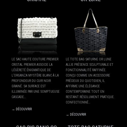
LE SAC HAUTE COUTURE PREMIER
LE TOTE BAG SATURNE OR LUNE
CRISTAL PREMIER ASSOCIE LA
ALLIE PRÉSENCE SCULPTURALE ET
LÉGÈRETÉ ÉNIGMATIQUE DE
FONCTIONNALITÉ RAFFINÉE.
L’ORGANZA MYSTÈRE BLANC À LA
CONÇU COMME UN ACCESSOIRE
PROFONDEUR DU CUIR NOIR
PRÉCIEUX DU QUOTIDIEN, IL
GRAINÉ. SA SURFACE EST
AFFIRME UNE ÉLÉGANCE
ILLUMINÉE PAR UNE SOMPTUEUSE
CONTEMPORAINE TOUT EN
CASCADE…
RESTANT RÉSOLUMENT PRATIQUE.
CONFECTIONNÉ…
→ DÉCOUVRIR
→ DÉCOUVRIR