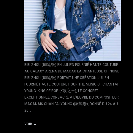
BIBI ZHOU (周笔畅) EN JULIEN FOURNIÉ HAUTE COUTURE
AU GALAXY ARENA DE MACAO LA CHANTEUSE CHINOISE
BIBI ZHOU (周笔畅) PORTAIT UNE CRÉATION JULIEN
FOURNIÉ HAUTE COUTURE POUR THE MUSIC OF CHAN FAI
YOUNG: KING OF POP (K歌之王), LE CONCERT
EXCEPTIONNEL CONSACRÉ À L’ŒUVRE DU COMPOSITEUR
MACANAIS CHAN FAI YOUNG (陳輝陽), DONNÉ DU 24 AU
26…
VOIR →