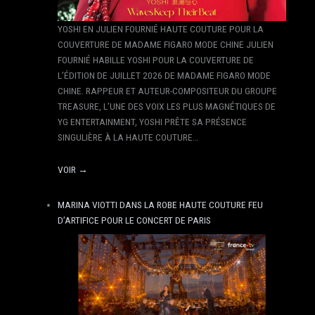
YOSHI EN JULIEN FOURNIÉ HAUTE COUTURE POUR LA
COUVERTURE DE MADAME FIGARO MODE CHINE JULIEN
FOURNIÉ HABILLE YOSHI POUR LA COUVERTURE DE
L’ÉDITION DE JUILLET 2026 DE MADAME FIGARO MODE
CHINE. RAPPEUR ET AUTEUR-COMPOSITEUR DU GROUPE
TREASURE, L’UNE DES VOIX LES PLUS MAGNÉTIQUES DE
YG ENTERTAINMENT, YOSHI PRÊTE SA PRÉSENCE
SINGULIÈRE À LA HAUTE COUTURE…
VOIR →
MARINA VIOTTI DANS LA ROBE HAUTE COUTURE FEU
D’ARTIFICE POUR LE CONCERT DE PARIS