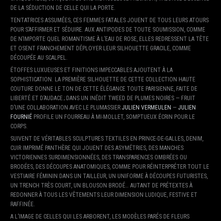
DE LA SÉDUCTION DE CELLE QUI LA PORTE.
TENTATRICES ASSUMÉES, CES FEMMES FATALES JOUENT DE TOUS LEURS ATOURS
POUR S’AFFIRMER ET SÉDUIRE. AUX ANTIPODES DE TOUTE SOUMISSION, COMME
DE N’IMPORTE QUEL ROMANTISME À L’EAU DE ROSE, ELLES REDRESSENT LA TÊTE
ET OSENT FRANCHEMENT DÉPLOYER LEUR SILHOUETTE GRACILE, COMME
DÉCOUPÉE AU SCALPEL.
ÉTOFFES LUXUEUSES ET FINITIONS IMPECCABLES AJOUTENT À LA
SOPHISTICATION. LA PREMIÈRE SILHOUETTE DE CETTE COLLECTION HAUTE
COUTURE DONNE LE TON DE CETTE ÉLÉGANCE TOUTE PARISIENNE, FAITE DE
LIBERTÉ ET D’AUDACE ; DANS UN INÉDIT TWEED DE PLUMES NOIRES — FRUIT
D’UNE COLLABORATION AVEC LE PLUMASSIER
JULIEN VERMEULEN
—
JULIEN
FOURNIÉ
PROFILE UN FOURREAU À MI-MOLLET, SOMPTUEUX ÉCRIN POUR LE
CORPS.
SUIVENT DE VÉRITABLES SCULPTURES TEXTILES EN PRINCE-DE-GALLES, DENIM,
CUIR IMPRIMÉ PANTHÈRE QUI JOUENT DES ASYMÉTRIES, DES MANCHES
VICTORIENNES SURDIMENSIONNÉES, DES TRANSPARENCES OMBRÉES OU
BRODÉES, DES DÉCOUPES ANATOMIQUES, COMME POUR RÉINTERPRÉTER TOUT LE
VESTIAIRE FÉMININ DANS UN TAILLEUR, UN UNIFORME À DÉCOUPES FUTURISTES,
UN TRENCH TRÈS COURT, UN BLOUSON BRODÉ… AUTANT DE PRÉTEXTES À
REDONNER À TOUS LES VÊTEMENTS LEUR DIMENSION LUDIQUE, FESTIVE ET
RAFFINÉE.
A L’IMAGE DE CELLES QUI LES ARBORENT, LES MODÈLES PARÉS DE FLEURS